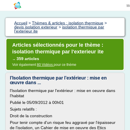
M
Accueil
>
Thèmes & articles : isolation thermique
>
devis isolation exterieur
>
isolation thermique par
l'exterieur ite
Articles sélectionnés pour le thème :
isolation thermique par l'exterieur ite
359 articles
→
Voir également
80 Vidéos
pour ce thème
l’Isolation thermique par l’extérieur : mise en
œuvre dans ...
l'Isolation thermique par l'extérieur : mise en oeuvre dans
l'habitat
Publié le 05/09/2012 à 00h01
Sujets relatifs :
Droit de la construction
Pour tenir compte d'un risque feu aggravé par l'épaisseur
de l'isolation, un Cahier de mise en oeuvre des Etics