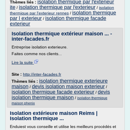
isolation thermique par l'exterieur
Thèmes liés :
ite
isolation thermique par l'exterieur
/
/
isolation
isolation thermique
thermique par l'exterieur rennes
/
par l exterieur
isolation thermique facade
/
exterieur
Isolation thermique extérieur maison ... -
inter-facades.fr
Entreprise isolation exterieure.
Faites comme nos clients...
Lire la suite
Site :
http://inter-facades.fr
isolation thermique exterieure
Thèmes liés :
maison
devis isolation maison exterieur
/
/
isolation thermique facade exterieur
devis
/
isolation thermique maison
/
isolation thermique
maison phenix
Isolation extérieure maison Reims |
Isolation thermique ...
Enduiest vous conseille et utilise les meilleurs procédés et