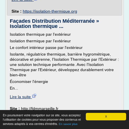
Site :
https://isolation-thermique.org
Façades Distribution Méditerranée »
Isolation thermique ...
Isolation thermique par l'extérieur
Isolation thermique par l'extérieur
Le confort intérieur passe par l'extérieur
Isolante, régulatrice thermique, barrière hygrométrique,
décorative et pérenne, l'Isolation Thermique par l'Extérieur :
une solution technique performante. Avec l'Isolation
Thermique par l'Extérieur, développez durablement votre
bien-être
Économiser l'énergie
En...
Lire la suite
Site :
http://fdmmarseille.fr
isolation thermique par l'exterieur
En poursuivant votre navigation sur ce site, vous acceptez
Thèmes liés :
X
l'utilisation de cookies pour vous proposer des contenus et
ite
isolation thermique par l'exterieur
isolation
/
/
services adaptés à vos centres d'intérêts.
En savoir plus
thermique par l exterieur
isolation thermique
/