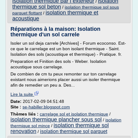
isolation thermique par l exterieur
isolation
/
thermique sol beton
/
isolation thermique sol sous
isolation thermique et
parquet flottant
/
acoustique
Réparations à la maison: Isolation
thermique d'un sol carrele
Isoler un sol deja carrele [Archives] - Forum ecoconso. Est-
ce que le carrelage est un bon isolant thermique - Saint.
Isolation des sols (acoustique et thermique) - Pratique. fr.
Preparation et Finition des sols - Weber. Isolation
acoustique sous carrelage.
De combien de cm tu peux remonter sur ton carrelage
existant nous aimerions placer aussi un isoler thermique
afin de remedier un peu a. Des...
Lire la suite
Date:
2017-02-09 04:51:48
Site :
se-habiller.blogspot.com
Thèmes liés :
carrelage sol et isolation thermique
/
isolation thermique plancher sous sol
/
isolation
isolation thermique sol
thermique sol mince
/
renovation
isolation thermique sol parquet
/