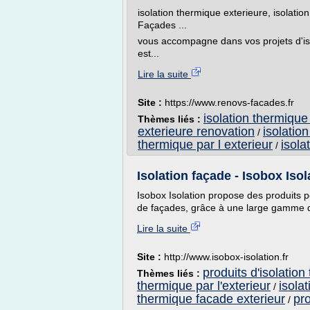
isolation thermique exterieure, isolati
Façades ...
vous accompagne dans vos projets d'is
est...
Lire la suite
Site :
https://www.renovs-facades.fr
isolation thermique
Thèmes liés :
exterieure renovation
isolation
/
thermique par l exterieur
isola
/
Isolation façade - Isobox Isol
Isobox Isolation propose des produits po
de façades, grâce à une large gamme d
Lire la suite
Site :
http://www.isobox-isolation.fr
produits d'isolation
Thèmes liés :
thermique par l'exterieur
isola
/
thermique facade exterieur
pro
/