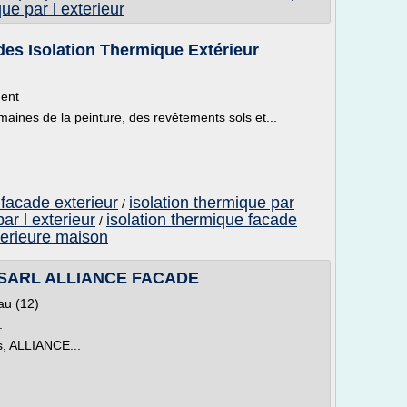
que par l exterieur
es Isolation Thermique Extérieur
ment
aines de la peinture, des revêtements sols et...
 facade exterieur
isolation thermique par
/
ar l exterieur
isolation thermique facade
/
terieure maison
.. - SARL ALLIANCE FACADE
lau (12)
.
s, ALLIANCE...