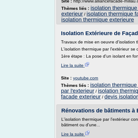
Site :
http://www.alliancefacade-millau
isolation thermique 
Thèmes liés :
exterieur
isolation thermique f
/
isolation thermique exterieure
Isolation Extérieure de Façad
Travaux de mise en oeuvre d'isolation t
L'isolation thermique par l'extérieur s
1ère étape : La pose d'un isolant en fon
Lire la suite
Site :
youtube.com
isolation thermique 
Thèmes liés :
par l'exterieur
isolation thermiq
/
facade exterieur
devis isolatio
/
Rénovations de bâtiments à
L'isolation thermique par l'extérieur co
bâtiment ou d'une...
Lire la suite