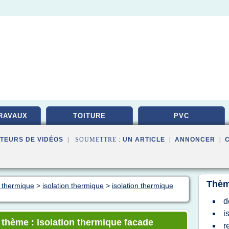
RAVAUX
TOITURE
PVC
TEURS DE VIDÉOS
| SOUMETTRE :
UN ARTICLE
|
ANNONCER
|
Thèm
n thermique
>
isolation thermique
>
isolation thermique
d
i
e thème : isolation thermique facade
r