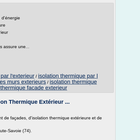
n d'énergie
ure
rieur
us assure une...
par l'exterieur
isolation thermique par l
/
des murs exterieurs
isolation thermique
/
n thermique facade exterieur
on Thermique Extérieur ...
t de façades, d'isolation thermique extérieure et de
ute-Savoie (74).