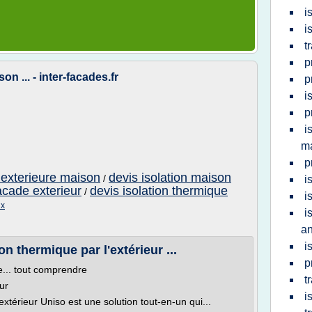
i
i
t
p
n ... - inter-facades.fr
p
i
p
i
ma
p
 exterieure maison
devis isolation maison
/
i
acade exterieur
devis isolation thermique
/
i
ix
i
a
i
n thermique par l'extérieur ...
p
e... tout comprendre
t
eur
i
extérieur Uniso est une solution tout-en-un qui...