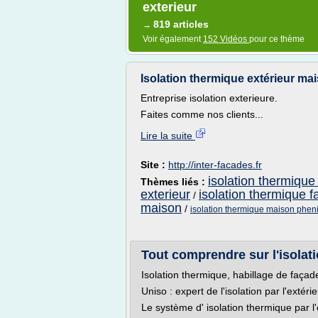
exterieur
819 articles
→
Voir également
152 Vidéos
pour ce thème
Isolation thermique extérieur maiso
Entreprise isolation exterieure.
Faites comme nos clients...
Lire la suite
Site :
http://inter-facades.fr
isolation thermique
Thèmes liés :
exterieur
isolation thermique f
/
maison
/
isolation thermique maison phen
Tout comprendre sur l'isolatio
Isolation thermique, habillage de façad
Uniso : expert de l'isolation par l'extéri
Le système d' isolation thermique par l'