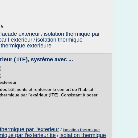
fr
 facade exterieur
isolation thermique par
/
ar l exterieur
isolation thermique
/
n thermique exterieure
rieur ( ITE), système avec ...
)
)
exterieur
 des bâtiments et renforcer le confort de l'habitat,
thermique par l'extérieur (ITE). Consistant à poser
 thermique par l'exterieur
/
isolation thermique
mique par l'exterieur ite
isolation thermique
/