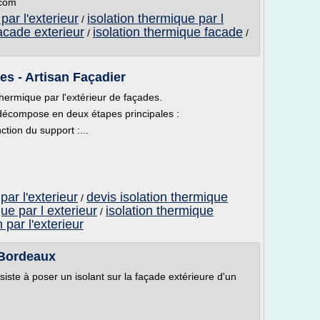
.com
par l'exterieur
isolation thermique par l
/
acade exterieur
isolation thermique facade
/
/
es - Artisan Façadier
hermique par l'extérieur de façades.
e décompose en deux étapes principales :
ction du support :...
par l'exterieur
devis isolation thermique
/
ue par l exterieur
isolation thermique
/
n par l'exterieur
 Bordeaux
nsiste à poser un isolant sur la façade extérieure d'un