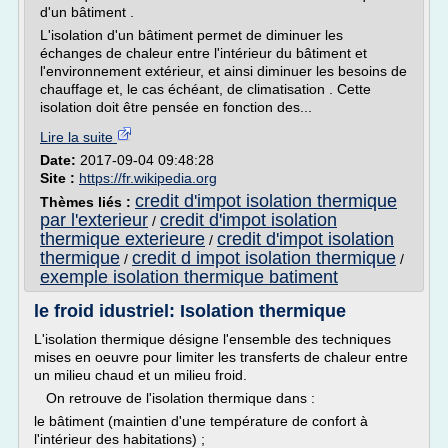
d'un bâtiment .
L'isolation d'un bâtiment permet de diminuer les
échanges de chaleur entre l'intérieur du bâtiment et
l'environnement extérieur, et ainsi diminuer les besoins de
chauffage et, le cas échéant, de climatisation . Cette
isolation doit être pensée en fonction des...
Lire la suite
Date:
2017-09-04 09:48:28
Site :
https://fr.wikipedia.org
credit d'impot isolation thermique
Thèmes liés :
par l'exterieur
credit d'impot isolation
/
thermique exterieure
credit d'impot isolation
/
thermique
credit d impot isolation thermique
/
/
exemple isolation thermique batiment
le froid idustriel: Isolation thermique
L'isolation thermique désigne l'ensemble des techniques
mises en oeuvre pour limiter les transferts de chaleur entre
un milieu chaud et un milieu froid.
On retrouve de l'isolation thermique dans :
le bâtiment (maintien d'une température de confort à
l'intérieur des habitations) ;