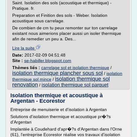
Saint. Isolation des sols (acoustique et thermique) -
Pratique. fr.
Preparation et Finition des sols - Weber. Isolation
acoustique sous carrelage.
De combien de cm tu peux remonter sur ton carrelage
existant nous aimerions placer aussi un isoler thermique
afin de remedier un peu a. Des...
Lire la suite
Date:
2017-02-09 04:51:48
Site :
se-habiller.blogspot.com
Thèmes liés :
carrelage sol et isolation thermique
/
isolation thermique plancher sous sol
/
isolation
isolation thermique sol
thermique sol mince
/
renovation
isolation thermique sol parquet
/
Isolation thermique et acoustique à
Argentan - Ecorestor
Entreprise de menuiserie et d'isolation à Argentan
Solutions d'isolation thermique et acoustique pr�?s
d'Argentan
Implantée à Coudehard d'apr�?s d'Argentan dans l'Orne
(61), l'entreprise Ecorestor réalise vos travaux d'isolation