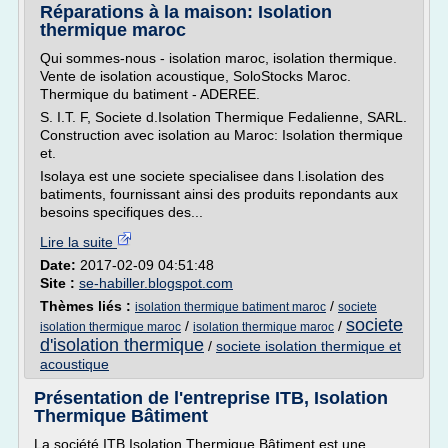
Réparations à la maison: Isolation
thermique maroc
Qui sommes-nous - isolation maroc, isolation thermique.
Vente de isolation acoustique, SoloStocks Maroc.
Thermique du batiment - ADEREE.
S. I.T. F, Societe d.Isolation Thermique Fedalienne, SARL.
Construction avec isolation au Maroc: Isolation thermique
et.
Isolaya est une societe specialisee dans l.isolation des
batiments, fournissant ainsi des produits repondants aux
besoins specifiques des...
Lire la suite
Date:
2017-02-09 04:51:48
Site :
se-habiller.blogspot.com
Thèmes liés :
/
isolation thermique batiment maroc
societe
societe
/
/
isolation thermique maroc
isolation thermique maroc
d'isolation thermique
/
societe isolation thermique et
acoustique
Présentation de l'entreprise ITB, Isolation
Thermique Bâtiment
La société ITB Isolation Thermique Bâtiment est une