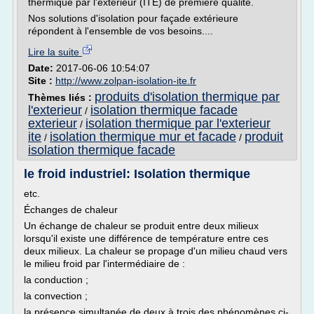
thermique par l'extérieur (ITE) de première qualité.
Nos solutions d'isolation pour façade extérieure
répondent à l'ensemble de vos besoins....
Lire la suite
Date:
2017-06-06 10:54:07
Site :
http://www.zolpan-isolation-ite.fr
produits d'isolation thermique par
Thèmes liés :
l'exterieur
isolation thermique facade
/
exterieur
isolation thermique par l'exterieur
/
ite
isolation thermique mur et facade
produit
/
/
isolation thermique facade
le froid industriel: Isolation thermique
etc.
Échanges de chaleur
Un échange de chaleur se produit entre deux milieux
lorsqu'il existe une différence de température entre ces
deux milieux. La chaleur se propage d'un milieu chaud vers
le milieu froid par l'intermédiaire de :
la conduction ;
la convection ;
la présence simultanée de deux à trois des phénomènes ci-