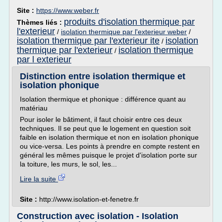
Site :
https://www.weber.fr
produits d'isolation thermique par
Thèmes liés :
l'exterieur
/
isolation thermique par l'exterieur weber
/
isolation thermique par l'exterieur ite
isolation
/
thermique par l'exterieur
isolation thermique
/
par l exterieur
Distinction entre isolation thermique et
isolation phonique
Isolation thermique et phonique : différence quant au
matériau
Pour isoler le bâtiment, il faut choisir entre ces deux
techniques. Il se peut que le logement en question soit
faible en isolation thermique et non en isolation phonique
ou vice-versa. Les points à prendre en compte restent en
général les mêmes puisque le projet d'isolation porte sur
la toiture, les murs, le sol, les...
Lire la suite
Site :
http://www.isolation-et-fenetre.fr
Construction avec isolation - Isolation