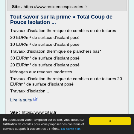
Site :
https://www.residencespicardes.fr
Tout savoir sur la prime « Total Coup de
Pouce Isolation ...
Travaux d'isolation thermique de combles ou de toitures
20 EUR/m² de surface d'isolant posé
10 EUR/m² de surface d'isolant posé
Travaux d'isolation thermique de planchers bas*
30 EUR/m² de surface d'isolant posé
20 EUR/m² de surface d'isolant posé
Ménages aux revenus modestes
Travaux d'isolation thermique de combles ou de toitures 20
EUR/m² de surface d'isolant posé
Travaux d'isolation...
Lire la suite
Site :
https://www.total.fr
devis d'isolation des combles
Thèmes liés :
/
En poursuivant votre navigation sur ce site, vous acceptez
X
l'utilisation de cookies pour vous proposer des contenus et
isolation
norme isolation thermique toiture
/
services adaptés à vos centres d'intérêts.
En savoir plus
thermique combles devis
resistance thermique
/