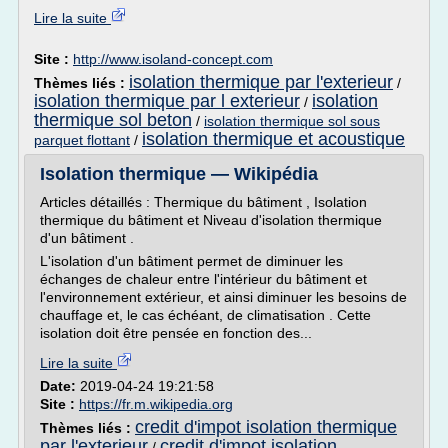
Lire la suite
Site :
http://www.isoland-concept.com
isolation thermique par l'exterieur
Thèmes liés :
/
isolation thermique par l exterieur
isolation
/
thermique sol beton
/
isolation thermique sol sous
isolation thermique et acoustique
parquet flottant
/
Isolation thermique — Wikipédia
Articles détaillés : Thermique du bâtiment , Isolation
thermique du bâtiment et Niveau d'isolation thermique
d'un bâtiment .
L'isolation d'un bâtiment permet de diminuer les
échanges de chaleur entre l'intérieur du bâtiment et
l'environnement extérieur, et ainsi diminuer les besoins de
chauffage et, le cas échéant, de climatisation . Cette
isolation doit être pensée en fonction des...
Lire la suite
Date:
2019-04-24 19:21:58
Site :
https://fr.m.wikipedia.org
credit d'impot isolation thermique
Thèmes liés :
par l'exterieur
credit d'impot isolation
/