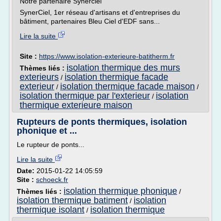
Notre partenaire Synerciel
SynerCiel, 1er réseau d'artisans et d'entreprises du
bâtiment, partenaires Bleu Ciel d'EDF sans...
Lire la suite
Site :
https://www.isolation-exterieure-batitherm.fr
isolation thermique des murs
Thèmes liés :
exterieurs
isolation thermique facade
/
exterieur
isolation thermique facade maison
/
/
isolation thermique par l'exterieur
isolation
/
thermique exterieure maison
Rupteurs de ponts thermiques, isolation
phonique et ...
Le rupteur de ponts...
Lire la suite
Date:
2015-01-22 14:05:59
Site :
schoeck.fr
isolation thermique phonique
Thèmes liés :
/
isolation thermique batiment
isolation
/
thermique isolant
isolation thermique
/