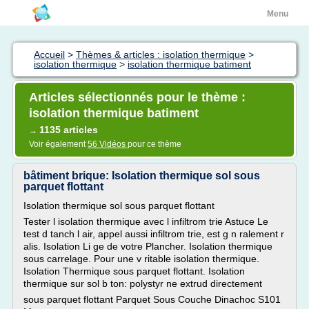
Menu
Accueil
>
Thèmes & articles : isolation thermique
>
isolation thermique
>
isolation thermique batiment
Articles sélectionnés pour le thème :
isolation thermique batiment
1135 articles
→
Voir également
56 Vidéos
pour ce thème
bâtiment brique: Isolation thermique sol sous
parquet flottant
Isolation thermique sol sous parquet flottant
Tester l isolation thermique avec l infiltrom trie Astuce Le
test d tanch l air, appel aussi infiltrom trie, est g n ralement r
alis. Isolation Li ge de votre Plancher. Isolation thermique
sous carrelage. Pour une v ritable isolation thermique.
Isolation Thermique sous parquet flottant. Isolation
thermique sur sol b ton: polystyr ne extrud directement
sous parquet flottant Parquet Sous Couche Dinachoc S101