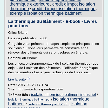
thermique exterieure
credit d'impot isolation
/
thermique
credit d impot isolation thermique
/
/
exemple isolation thermique batiment
La thermique du Bâtiment - E-book - Livres
pour tous
Gilles Briand
Date de publication: 2008
Ce guide vous présente de façon simple les principes et les
solutions qui vont vous permettre de construire et de
rénover des bâtiments qui seront sobres en énergie.
Contenu du eBook
Les enjeux environnementaux de l'isolation thermique (Les
enjeux de l'isolation des bâtiments, L'efficacité énergétique
des bâtiments) - Les enjeux techniques de l'isolation...
Lire la suite
Date:
2017-06-23 17:11:41
Site :
http://www.livrespourtous.com
isolation thermique batiment industriel
Thèmes liés :
/
isolation thermique
/
isolation thermique batiment pdf
batiment
isolation
/
isolation thermique rt 2005
/