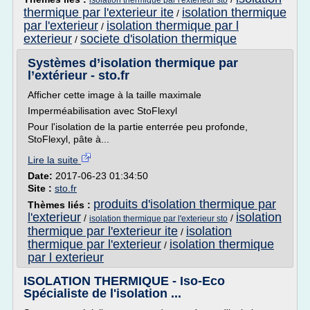
isolation thermique par l'exterieur sto
thermique par l'exterieur ite
isolation thermique
/
par l'exterieur
isolation thermique par l
/
exterieur
societe d'isolation thermique
/
Systèmes d’isolation thermique par
l’extérieur - sto.fr
Afficher cette image à la taille maximale
Imperméabilisation avec StoFlexyl
Pour l'isolation de la partie enterrée peu profonde,
StoFlexyl, pâte à...
Lire la suite
Date:
2017-06-23 01:34:50
Site :
sto.fr
produits d'isolation thermique par
Thèmes liés :
l'exterieur
isolation
/
/
isolation thermique par l'exterieur sto
thermique par l'exterieur ite
isolation
/
thermique par l'exterieur
isolation thermique
/
par l exterieur
ISOLATION THERMIQUE - Iso-Eco
Spécialiste de l'isolation ...