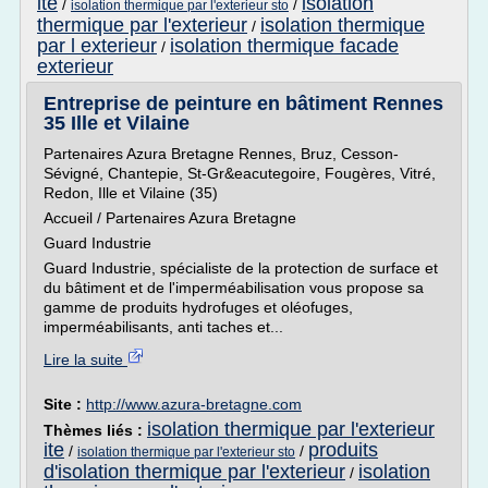
ite
isolation
/
/
isolation thermique par l'exterieur sto
thermique par l'exterieur
isolation thermique
/
par l exterieur
isolation thermique facade
/
exterieur
Entreprise de peinture en bâtiment Rennes
35 Ille et Vilaine
Partenaires Azura Bretagne Rennes, Bruz, Cesson-
Sévigné, Chantepie, St-Gr&eacutegoire, Fougères, Vitré,
Redon, Ille et Vilaine (35)
Accueil / Partenaires Azura Bretagne
Guard Industrie
Guard Industrie, spécialiste de la protection de surface et
du bâtiment et de l'imperméabilisation vous propose sa
gamme de produits hydrofuges et oléofuges,
imperméabilisants, anti taches et...
Lire la suite
Site :
http://www.azura-bretagne.com
isolation thermique par l'exterieur
Thèmes liés :
ite
produits
/
/
isolation thermique par l'exterieur sto
d'isolation thermique par l'exterieur
isolation
/