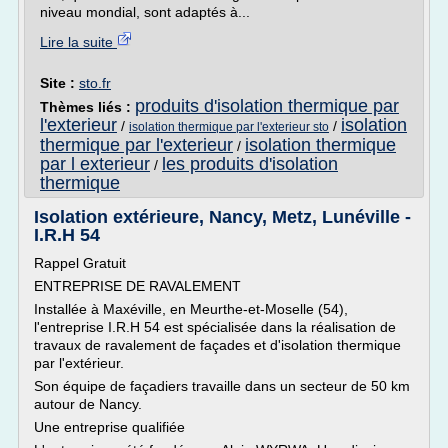
niveau mondial, sont adaptés à...
Lire la suite
Site :
sto.fr
produits d'isolation thermique par
Thèmes liés :
l'exterieur
isolation
/
/
isolation thermique par l'exterieur sto
thermique par l'exterieur
isolation thermique
/
par l exterieur
les produits d'isolation
/
thermique
Isolation extérieure, Nancy, Metz, Lunéville -
I.R.H 54
Rappel Gratuit
ENTREPRISE DE RAVALEMENT
Installée à Maxéville, en Meurthe-et-Moselle (54),
l'entreprise I.R.H 54 est spécialisée dans la réalisation de
travaux de ravalement de façades et d'isolation thermique
par l'extérieur.
Son équipe de façadiers travaille dans un secteur de 50 km
autour de Nancy.
Une entreprise qualifiée