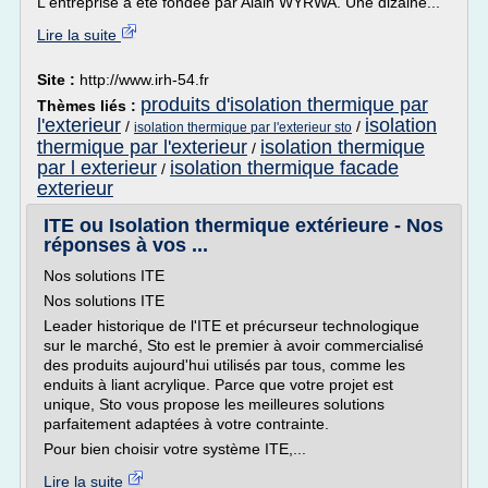
L'entreprise a été fondée par Alain WYRWA. Une dizaine...
Lire la suite
Site :
http://www.irh-54.fr
produits d'isolation thermique par
Thèmes liés :
l'exterieur
isolation
/
/
isolation thermique par l'exterieur sto
thermique par l'exterieur
isolation thermique
/
par l exterieur
isolation thermique facade
/
exterieur
ITE ou Isolation thermique extérieure - Nos
réponses à vos ...
Nos solutions ITE
Nos solutions ITE
Leader historique de l'ITE et précurseur technologique
sur le marché, Sto est le premier à avoir commercialisé
des produits aujourd'hui utilisés par tous, comme les
enduits à liant acrylique. Parce que votre projet est
unique, Sto vous propose les meilleures solutions
parfaitement adaptées à votre contrainte.
Pour bien choisir votre système ITE,...
Lire la suite