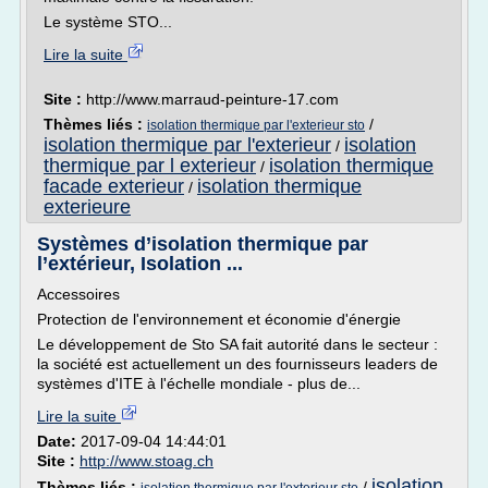
Le système STO...
Lire la suite
Site :
http://www.marraud-peinture-17.com
Thèmes liés :
/
isolation thermique par l'exterieur sto
isolation thermique par l'exterieur
isolation
/
thermique par l exterieur
isolation thermique
/
facade exterieur
isolation thermique
/
exterieure
Systèmes d’isolation thermique par
l’extérieur, Isolation ...
Accessoires
Protection de l'environnement et économie d'énergie
Le développement de Sto SA fait autorité dans le secteur :
la société est actuellement un des fournisseurs leaders de
systèmes d'ITE à l'échelle mondiale - plus de...
Lire la suite
Date:
2017-09-04 14:44:01
Site :
http://www.stoag.ch
isolation
Thèmes liés :
/