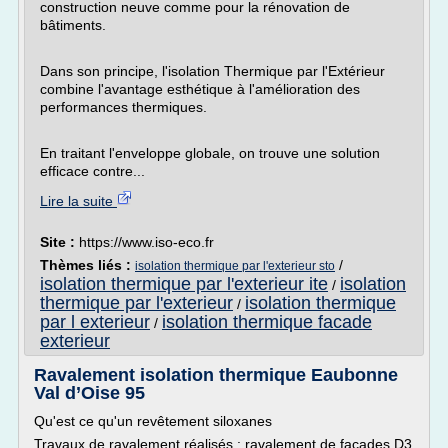
construction neuve comme pour la rénovation de
bâtiments.
Dans son principe, l'isolation Thermique par l'Extérieur
combine l'avantage esthétique à l'amélioration des
performances thermiques.
En traitant l'enveloppe globale, on trouve une solution
efficace contre...
Lire la suite
Site :
https://www.iso-eco.fr
Thèmes liés :
/
isolation thermique par l'exterieur sto
isolation thermique par l'exterieur ite
isolation
/
thermique par l'exterieur
isolation thermique
/
par l exterieur
isolation thermique facade
/
exterieur
Ravalement isolation thermique Eaubonne
Val d’Oise 95
Qu'est ce qu'un revêtement siloxanes
Travaux de ravalement réalisés : ravalement de façades D3