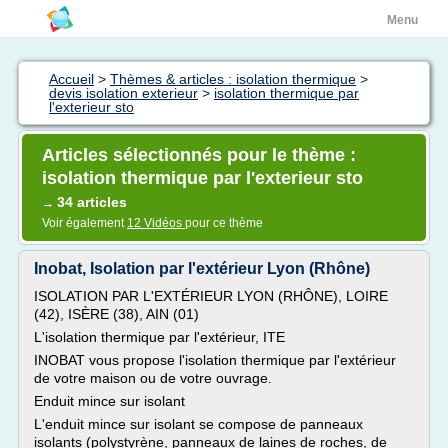
Menu
Accueil
>
Thèmes & articles : isolation thermique
>
devis isolation exterieur
>
isolation thermique par
l'exterieur sto
Articles sélectionnés pour le thème :
isolation thermique par l'exterieur sto
34 articles
→
Voir également
12 Vidéos
pour ce thème
Inobat, Isolation par l'extérieur Lyon (Rhône)
ISOLATION PAR L'EXTÉRIEUR LYON (RHÔNE), LOIRE
(42), ISÈRE (38), AIN (01)
L'isolation thermique par l'extérieur, ITE
INOBAT vous propose l'isolation thermique par l'extérieur
de votre maison ou de votre ouvrage.
Enduit mince sur isolant
L'enduit mince sur isolant se compose de panneaux
isolants (polystyrène, panneaux de laines de roches, de