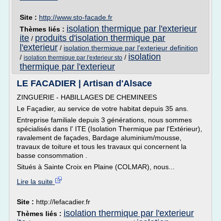
Site :
http://www.sto-facade.fr
isolation thermique par l'exterieur
Thèmes liés :
ite
produits d'isolation thermique par
/
l'exterieur
/
isolation thermique par l'exterieur definition
isolation
/
/
isolation thermique par l'exterieur sto
thermique par l'exterieur
LE FACADIER | Artisan d'Alsace
ZINGUERIE - HABILLAGES DE CHEMINEES
Le Façadier, au service de votre habitat depuis 35 ans.
Entreprise familiale depuis 3 générations, nous sommes
spécialisés dans l' ITE (Isolation Thermique par l'Extérieur),
ravalement de façades, Bardage aluminium/mousse,
travaux de toiture et tous les travaux qui concernent la
basse consommation .
Situés à Sainte Croix en Plaine (COLMAR), nous...
Lire la suite
Site :
http://lefacadier.fr
isolation thermique par l'exterieur
Thèmes liés :