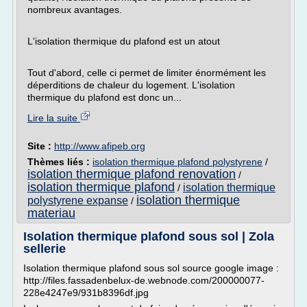
nombreux avantages.
L'isolation thermique du plafond est un atout
Tout d'abord, celle ci permet de limiter énormément les
déperditions de chaleur du logement. L'isolation
thermique du plafond est donc un...
Lire la suite
Site :
http://www.afipeb.org
Thèmes liés :
isolation thermique plafond polystyrene
/
isolation thermique plafond renovation
/
isolation thermique plafond
isolation thermique
/
isolation thermique
polystyrene expanse
/
materiau
Isolation thermique plafond sous sol | Zola
sellerie
Isolation thermique plafond sous sol source google image :
http://files.fassadenbelux-de.webnode.com/200000077-
228e4247e9/931b8396df.jpg