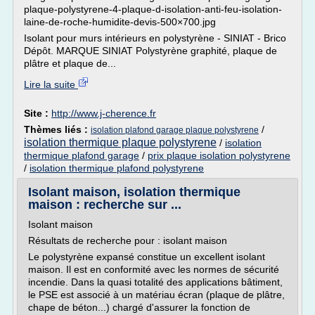
plaque-polystyrene-4-plaque-d-isolation-anti-feu-isolation-
laine-de-roche-humidite-devis-500×700.jpg
Isolant pour murs intérieurs en polystyrène - SINIAT - Brico
Dépôt. MARQUE SINIAT Polystyrène graphité, plaque de
plâtre et plaque de...
Lire la suite
Site :
http://www.j-cherence.fr
Thèmes liés :
/
isolation plafond garage plaque polystyrene
isolation thermique plaque polystyrene
/
isolation
thermique plafond garage
/
prix plaque isolation polystyrene
/
isolation thermique plafond polystyrene
Isolant maison, isolation thermique
maison : recherche sur ...
Isolant maison
Résultats de recherche pour : isolant maison
Le polystyrène expansé constitue un excellent isolant
maison. Il est en conformité avec les normes de sécurité
incendie. Dans la quasi totalité des applications bâtiment,
le PSE est associé à un matériau écran (plaque de plâtre,
chape de béton...) chargé d'assurer la fonction de