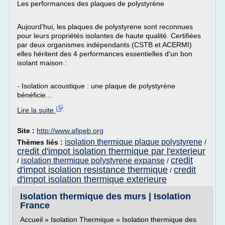
Les performances des plaques de polystyrène
Aujourd'hui, les plaques de polystyrene sont reconnues
pour leurs propriétés isolantes de haute qualité. Certifiées
par deux organismes indépendants (CSTB et ACERMI)
elles héritent des 4 performances essentielles d'un bon
isolant maison :
- Isolation acoustique : une plaque de polystyrène
bénéficie...
Lire la suite
Site :
http://www.afipeb.org
isolation thermique plaque polystyrene
Thèmes liés :
/
credit d'impot isolation thermique par l'exterieur
credit
isolation thermique polystyrene expanse
/
/
d'impot isolation resistance thermique
credit
/
d'impot isolation thermique exterieure
Isolation thermique des murs | Isolation
France
Accueil » Isolation Thermique » Isolation thermique des