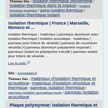
isolation thermique polystyrene
Thèmes liés :
/
isolation thermique dans la maison
/
isolation
gaine isolation thermique
/
/
thermique graphique
isolation thermique isolant
isolation thermique | France | Marseille,
Monaco et ...
isolation thermique - matériaux | panneaux aluminium avec
isolation thermique | Isolation acoustique - matériaux |
panneau pour toiture de véranda | panneau de couverture
véranda [+] panneau aluminium polystyrène expansé |
panneaux isolant en polystyrène extrudé | panneau isolant
pour toiture de véranda ...
Lire la suite
Site :
europages.fr
materiaux d'isolation thermique et
Thèmes liés :
acoustique
materiaux d'isolation phonique et
/
thermique
panneau isolation thermique
/
/
panneau isolation
panneau isolation acoustique porte
/
acoustique
Plaque polystyrene: isolation thermique et