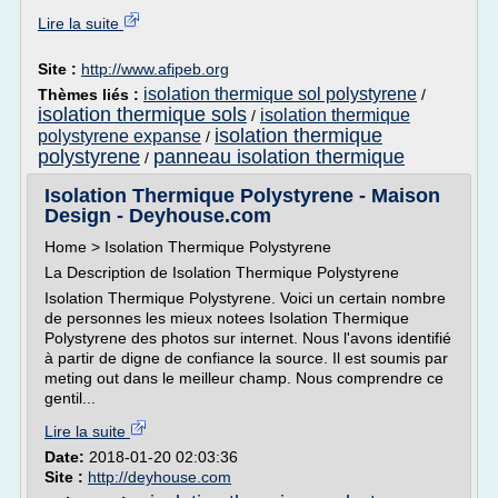
Lire la suite
Site :
http://www.afipeb.org
isolation thermique sol polystyrene
Thèmes liés :
/
isolation thermique sols
isolation thermique
/
isolation thermique
polystyrene expanse
/
polystyrene
panneau isolation thermique
/
Isolation Thermique Polystyrene - Maison
Design - Deyhouse.com
Home > Isolation Thermique Polystyrene
La Description de Isolation Thermique Polystyrene
Isolation Thermique Polystyrene. Voici un certain nombre
de personnes les mieux notees Isolation Thermique
Polystyrene des photos sur internet. Nous l'avons identifié
à partir de digne de confiance la source. Il est soumis par
meting out dans le meilleur champ. Nous comprendre ce
gentil...
Lire la suite
Date:
2018-01-20 02:03:36
Site :
http://deyhouse.com