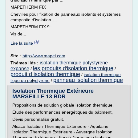
d'isolation thermique par ...
MAPETHERM FIX
Chevilles pour fixation de panneaux isolants et systèmes
composite d'isolation ...
MAPETHERM FIX 9
Vis de...
Lire la suite
Site :
http://www.mapei.com
isolation thermique polystyrene
Thèmes liés :
les produits d'isolation thermique
expanse
/
/
produit d isolation thermique
/
isolation thermique
panneau isolation thermique
liege ou polystyrene
/
Isolation Thermique Extérieure
MARSEILLE 13 BDR
Propositions de solution globale isolation thermique.
Etude des performances énergétiques du bâtiment.
Devis personnalisé gratuit.
Alsace Isolation Thermique Extérieure - Aquitaine
Isolation Thermique Extérieure - Auvergne Isolation
Thermique Extérieure - Basse-Normandie Isolation