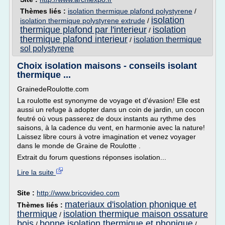
Thèmes liés :
isolation thermique plafond polystyrene
/
isolation
isolation thermique polystyrene extrude
/
thermique plafond par l'interieur
isolation
/
thermique plafond interieur
isolation thermique
/
sol polystyrene
Choix isolation maisons - conseils isolant
thermique ...
GrainedeRoulotte.com
La roulotte est synonyme de voyage et d'évasion! Elle est
aussi un refuge à adopter dans un coin de jardin, un cocon
feutré où vous passerez de doux instants au rythme des
saisons, à la cadence du vent, en harmonie avec la nature!
Laissez libre cours à votre imagination et venez voyager
dans le monde de Graine de Roulotte .
Extrait du forum questions réponses isolation...
Lire la suite
Site :
http://www.bricovideo.com
materiaux d'isolation phonique et
Thèmes liés :
thermique
isolation thermique maison ossature
/
bois
bonne isolation thermique et phonique
/
/