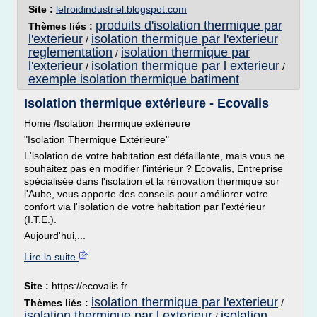
Site :
lefroidindustriel.blogspot.com
produits d'isolation thermique par
Thèmes liés :
l'exterieur
isolation thermique par l'exterieur
/
reglementation
isolation thermique par
/
l'exterieur
isolation thermique par l exterieur
/
/
exemple isolation thermique batiment
Isolation thermique extérieure - Ecovalis
Home /Isolation thermique extérieure
"Isolation Thermique Extérieure"
L'isolation de votre habitation est défaillante, mais vous ne
souhaitez pas en modifier l'intérieur ? Ecovalis, Entreprise
spécialisée dans l'isolation et la rénovation thermique sur
l'Aube, vous apporte des conseils pour améliorer votre
confort via l'isolation de votre habitation par l'extérieur
(I.T.E.).
Aujourd'hui,...
Lire la suite
Site :
https://ecovalis.fr
isolation thermique par l'exterieur
Thèmes liés :
/
isolation thermique par l exterieur
isolation
/