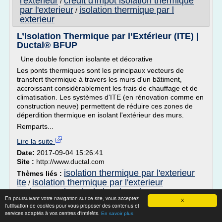
l'exterieur
credit d'impot isolation thermique
/
par l'exterieur
isolation thermique par l
/
exterieur
L’Isolation Thermique par l’Extérieur (ITE) |
Ductal® BFUP
Une double fonction isolante et décorative
Les ponts thermiques sont les principaux vecteurs de
transfert thermique à travers les murs d'un bâtiment,
accroissant considérablement les frais de chauffage et de
climatisation. Les systèmes d'ITE (en rénovation comme en
construction neuve) permettent de réduire ces zones de
déperdition thermique en isolant l'extérieur des murs.
Remparts...
Lire la suite
Date:
2017-09-04 15:26:41
Site :
http://www.ductal.com
isolation thermique par l'exterieur
Thèmes liés :
ite
isolation thermique par l'exterieur
/
reglementation
isolation thermique par
/
En poursuivant votre navigation sur ce site, vous acceptez
l'exterieur
isolation thermique par l exterieur
/
X
/
l'utilisation de cookies pour vous proposer des contenus et
isolation thermique des murs exterieurs
services adaptés à vos centres d'intérêts.
En savoir plus