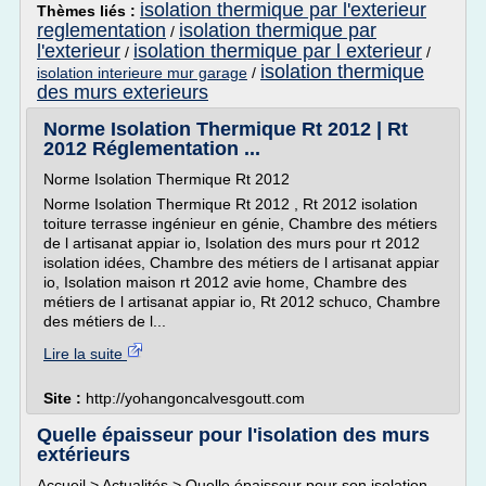
isolation thermique par l'exterieur
Thèmes liés :
reglementation
isolation thermique par
/
l'exterieur
isolation thermique par l exterieur
/
/
isolation thermique
isolation interieure mur garage
/
des murs exterieurs
Norme Isolation Thermique Rt 2012 | Rt
2012 Réglementation ...
Norme Isolation Thermique Rt 2012
Norme Isolation Thermique Rt 2012 , Rt 2012 isolation
toiture terrasse ingénieur en génie, Chambre des métiers
de l artisanat appiar io, Isolation des murs pour rt 2012
isolation idées, Chambre des métiers de l artisanat appiar
io, Isolation maison rt 2012 avie home, Chambre des
métiers de l artisanat appiar io, Rt 2012 schuco, Chambre
des métiers de l...
Lire la suite
Site :
http://yohangoncalvesgoutt.com
Quelle épaisseur pour l'isolation des murs
extérieurs
Accueil > Actualités > Quelle épaisseur pour son isolation