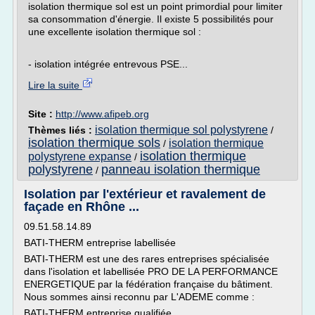
isolation thermique sol est un point primordial pour limiter
sa consommation d'énergie. Il existe 5 possibilités pour
une excellente isolation thermique sol :
- isolation intégrée entrevous PSE...
Lire la suite
Site :
http://www.afipeb.org
isolation thermique sol polystyrene
Thèmes liés :
/
isolation thermique sols
isolation thermique
/
isolation thermique
polystyrene expanse
/
polystyrene
panneau isolation thermique
/
Isolation par l'extérieur et ravalement de
façade en Rhône ...
09.51.58.14.89
BATI-THERM entreprise labellisée
BATI-THERM est une des rares entreprises spécialisée
dans l'isolation et labellisée PRO DE LA PERFORMANCE
ENERGETIQUE par la fédération française du bâtiment.
Nous sommes ainsi reconnu par L'ADEME comme :
BATI-THERM entreprise qualifiée