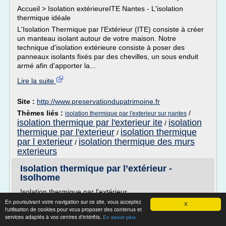
Accueil > Isolation extérieureITE Nantes - L'isolation
thermique idéale
L'Isolation Thermique par l'Extérieur (ITE) consiste à créer
un manteau isolant autour de votre maison. Notre
technique d'isolation extérieure consiste à poser des
panneaux isolants fixés par des chevilles, un sous enduit
armé afin d'apporter la...
Lire la suite
Site :
http://www.preservationdupatrimoine.fr
Thèmes liés :
/
isolation thermique par l'exterieur sur nantes
isolation thermique par l'exterieur ite
isolation
/
thermique par l'exterieur
isolation thermique
/
par l exterieur
isolation thermique des murs
/
exterieurs
Isolation thermique par l’extérieur -
Isolhome
Isolation thermique par l'extérieur
En poursuivant votre navigation sur ce site, vous acceptez
Pourquoi l'isolation thermique par l'extérieur ?
X
l'utilisation de cookies pour vous proposer des contenus et
L'isolation thermique par l'extérieur réduit très
services adaptés à vos centres d'intérêts.
En savoir plus
sensiblement les déperditions thermiques à travers les