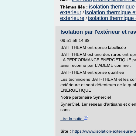
isolation thermique 
Thèmes liés :
exterieur
isolation thermique 
/
exterieure
isolation thermique
/
Isolation par l'extérieur et r
09.51.58.14.89
BATI-THERM entreprise labellisée
BATI-THERM est une des rares entrepris
LA PERFORMANCE ENERGETIQUE par la
ainsi reconnu par L'ADEME comme :
BATI-THERM entreprise qualifiée
Les techniciens BATI-THERM et les com
extérieure et sont détenteurs de la q
ENERGETIQUE
Notre partenaire Synerciel
SynerCiel, 1er réseau d'artisans et d'e
sans...
Lire la suite
Site :
https://www.isolation-exterieure-b