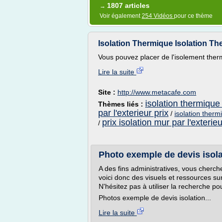
1807 articles
→
Voir également
254 Vidéos
pour ce thème
Isolation Thermique Isolation T
Vous pouvez placer de l'isolement therm
Lire la suite
Site :
http://www.metacafe.com
isolation thermique
Thèmes liés :
par l'exterieur prix
/
isolation therm
prix isolation mur par l'exterieu
/
Photo exemple de devis isola
A des fins administratives, vous cherch
voici donc des visuels et ressources su
N'hésitez pas à utiliser la recherche po
Photos exemple de devis isolation...
Lire la suite