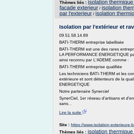
isolation thermique
Thèmes liés :
facade exterieur
isolation the
/
par l'exterieur
isolation therm
/
Isolation par l'extérieur et r
09.51.58.14.89
BATI-THERM entreprise labellisée
BATI-THERM est une des rares entrepris
LA PERFORMANCE ENERGETIQUE par la
ainsi reconnu par L'ADEME comme :
BATI-THERM entreprise qualifiée
Les techniciens BATI-THERM et les com
extérieure et sont détenteurs de la q
ENERGETIQUE
Notre partenaire Synerciel
SynerCiel, 1er réseau d'artisans et d'e
sans...
Lire la suite
Site :
https://www.isolation-exterieure-b
isolation thermique
Thèmes liés :