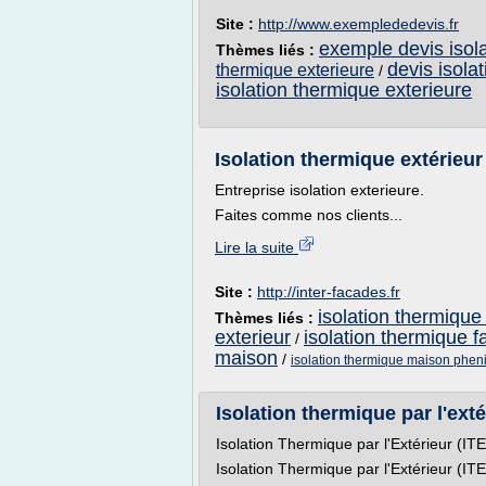
Site :
http://www.exemplededevis.fr
exemple devis isol
Thèmes liés :
devis isola
thermique exterieure
/
isolation thermique exterieure
Isolation thermique extérieur 
Entreprise isolation exterieure.
Faites comme nos clients...
Lire la suite
Site :
http://inter-facades.fr
isolation thermique
Thèmes liés :
exterieur
isolation thermique f
/
maison
/
isolation thermique maison phen
Isolation thermique par l'exté
Isolation Thermique par l'Extérieur (ITE
Isolation Thermique par l'Extérieur (ITE