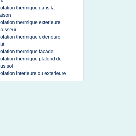
ix
solation thermique dans la
aison
solation thermique exterieure
aisseur
solation thermique exterieure
ut
solation thermique facade
solation thermique plafond de
us sol
solation interieure ou exterieure