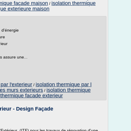
rmique facade maison
isolation thermique
/
que exterieure maison
n d'énergie
ure
rieur
us assure une...
par l'exterieur
isolation thermique par l
/
des murs exterieurs
isolation thermique
/
n thermique facade exterieur
érieur - Design Façade
l'Extérieur (ITE) pour les travaux de rénovation d'une