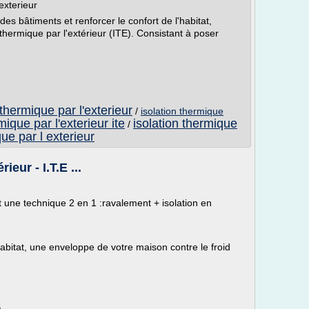
exterieur
 des bâtiments et renforcer le confort de l'habitat,
thermique par l'extérieur (ITE). Consistant à poser
 thermique par l'exterieur
/
isolation thermique
mique par l'exterieur ite
isolation thermique
/
que par l exterieur
ieur - I.T.E ...
st une technique 2 en 1 :ravalement + isolation en
habitat, une enveloppe de votre maison contre le froid
m