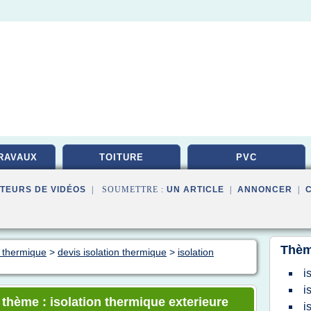
RAVAUX
TOITURE
PVC
TEURS DE VIDÉOS
| SOUMETTRE :
UN ARTICLE
|
ANNONCER
|
Thèm
n thermique
>
devis isolation thermique
>
isolation
i
i
 thème : isolation thermique exterieure
i