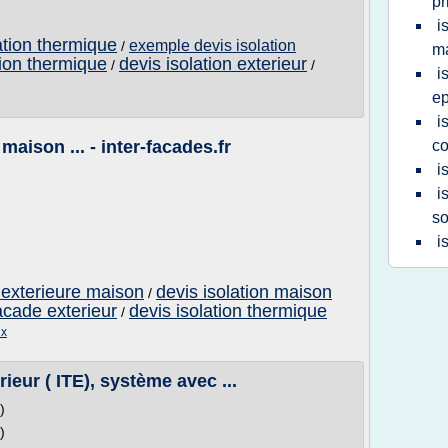
pr
i
ation thermique
exemple devis isolation
/
m
tion thermique
devis isolation exterieur
/
/
i
ep
i
maison ... - inter-facades.fr
co
i
i
so
i
 exterieure maison
devis isolation maison
/
acade exterieur
devis isolation thermique
/
ix
rieur ( ITE), système avec ...
)
)