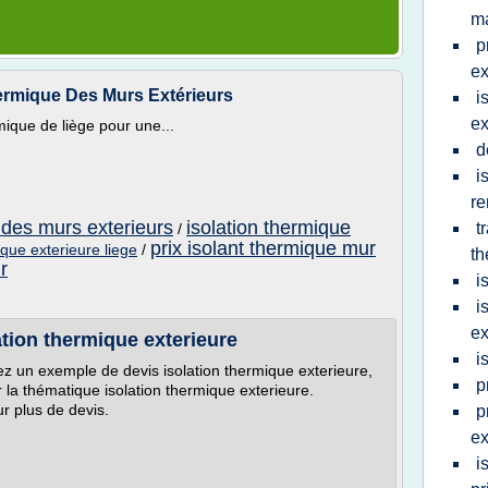
m
p
ex
hermique Des Murs Extérieurs
i
ex
ique de liège pour une...
d
i
re
 des murs exterieurs
isolation thermique
t
/
prix isolant thermique mur
ique exterieure liege
/
th
r
i
i
ex
tion thermique exterieure
i
ez un exemple de devis isolation thermique exterieure,
p
r la thématique isolation thermique exterieure.
ur plus de devis.
p
ex
i