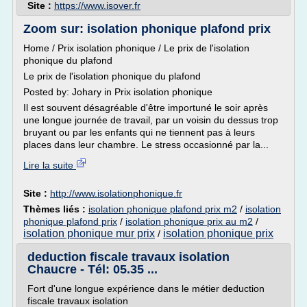
Site :
https://www.isover.fr
Zoom sur: isolation phonique plafond prix
Home / Prix isolation phonique / Le prix de l'isolation
phonique du plafond
Le prix de l'isolation phonique du plafond
Posted by: Johary in Prix isolation phonique
Il est souvent désagréable d'être importuné le soir après
une longue journée de travail, par un voisin du dessus trop
bruyant ou par les enfants qui ne tiennent pas à leurs
places dans leur chambre. Le stress occasionné par la...
Lire la suite
Site :
http://www.isolationphonique.fr
Thèmes liés :
isolation phonique plafond prix m2
/
isolation
phonique plafond prix
/
isolation phonique prix au m2
/
isolation phonique mur prix
isolation phonique prix
/
deduction fiscale travaux isolation
Chaucre - Tél: 05.35 ...
Fort d'une longue expérience dans le métier deduction
fiscale travaux isolation