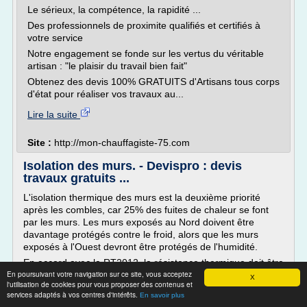
Le sérieux, la compétence, la rapidité ...
Des professionnels de proximite qualifiés et certifiés à
votre service
Notre engagement se fonde sur les vertus du véritable
artisan : "le plaisir du travail bien fait"
Obtenez des devis 100% GRATUITS d'Artisans tous corps
d'état pour réaliser vos travaux au...
Lire la suite
Site :
http://mon-chauffagiste-75.com
Isolation des murs. - Devispro : devis
travaux gratuits ...
L'isolation thermique des murs est la deuxième priorité
après les combles, car 25% des fuites de chaleur se font
par les murs. Les murs exposés au Nord doivent être
davantage protégés contre le froid, alors que les murs
exposés à l'Ouest devront être protégés de l'humidité.
En accord avec la RT2012, la résistance thermique doit être
En poursuivant votre navigation sur ce site, vous acceptez
de 2 pour un mur donnant sur un local non...
X
l'utilisation de cookies pour vous proposer des contenus et
services adaptés à vos centres d'intérêts.
Lire la suite
En savoir plus