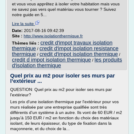
et vous vous apprêtez à isoler votre habitation mais vous
ne savez pas vers quel matériau vous tourner ? Suivez
notre guide en 5...
Lire la suite
Date:
2017-08-16 09:42:39
Site :
http://www.isolationthermique.fr
credit d'impot travaux isolation
Thèmes liés :
thermique
credit d'impot isolation resistance
/
thermique
credit d'impot isolation thermique
/
/
credit d impot isolation thermique
les produits
/
d'isolation thermique
Quel prix au m2 pour isoler ses murs par
l’extérieur ...
QUESTION: Quel prix au m2 pour isoler ses murs par
l'extérieur?
Les prix d'une isolation thermique par l'extérieur pour vos
murs réalisée par une entreprise qualifiée sont très
différents d'un système à un autre. Ils vont de 60 EUR / m2
jusqu'à 150 EUR / m2 en fonction du choix des matériaux
isolant, de leurs épaisseur, du type de fixation dans la
maçonnerie, et du choix de la...