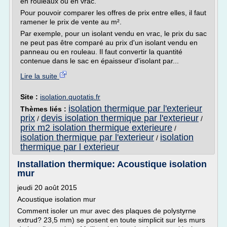
en rouleaux ou en vrac.
Pour pouvoir comparer les offres de prix entre elles, il faut
ramener le prix de vente au m².
Par exemple, pour un isolant vendu en vrac, le prix du sac
ne peut pas être comparé au prix d'un isolant vendu en
panneau ou en rouleau. Il faut convertir la quantité
contenue dans le sac en épaisseur d'isolant par...
Lire la suite
Site :
isolation.quotatis.fr
isolation thermique par l'exterieur
Thèmes liés :
prix
devis isolation thermique par l'exterieur
/
/
prix m2 isolation thermique exterieure
/
isolation thermique par l'exterieur
isolation
/
thermique par l exterieur
Installation thermique: Acoustique isolation
mur
jeudi 20 août 2015
Acoustique isolation mur
Comment isoler un mur avec des plaques de polystyrne
extrud? 23,5 mm) se posent en toute simplicit sur les murs