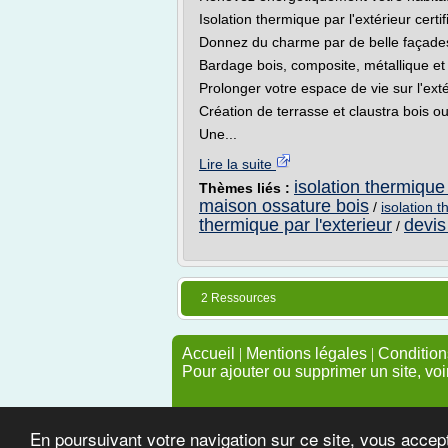
Isolation thermique par l'extérieur cert
Donnez du charme par de belle façade
Bardage bois, composite, métallique et 
Prolonger votre espace de vie sur l'exté
Création de terrasse et claustra bois o
Une...
Lire la suite
isolation thermique 
Thèmes liés :
maison ossature bois
/
isolation 
thermique par l'exterieur
devis
/
2 Ressources
Accueil
|
Mentions légales
|
Conditions
Pour ajouter ou supprimer un site, voi
En poursuivant votre navigation sur ce site, vous accep