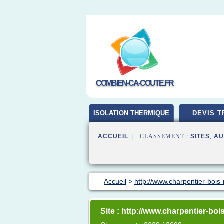
COMBIEN-CA-COUTE.FR
ISOLATION THERMIQUE
DEVIS T
ACCUEIL
| CLASSEMENT :
SITES
,
AU
Accueil
>
http://www.charpentier-bois-
Site : http://www.charpentier-boi