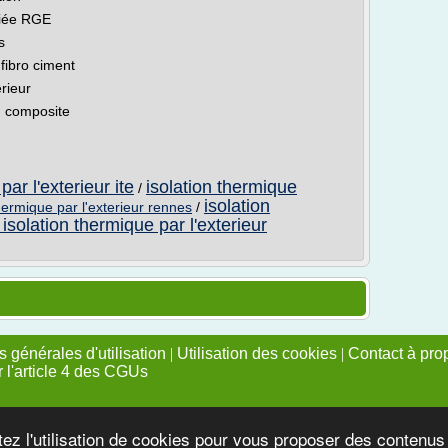
ifiée RGE
s
fibro ciment
rieur
u composite
par l'exterieur ite
isolation thermique
/
isolation
thermique par l'exterieur rennes
/
 isolation thermique par l'exterieur
 générales d'utilisation
|
Utilisation des cookies
|
Contact à pro
r l'article 4 des CGUs
tez l'utilisation de cookies pour vous proposer des contenu