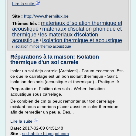
Lire la suite
Site :
http://www.thermilux.be
materiaux d'isolation thermique et
Thèmes liés :
acoustique
materiaux d'isolation phonique et
/
thermique
les materiaux d'isolation
/
acoustique
isolation thermique et acoustique
/
/
isolation mince thermo acoustique
Réparations à la maison: Isolation
thermique d'un sol carrele
Isoler un sol deja carrele [Archives] - Forum ecoconso. Est-
ce que le carrelage est un bon isolant thermique - Saint.
Isolation des sols (acoustique et thermique) - Pratique. fr.
Preparation et Finition des sols - Weber. Isolation
acoustique sous carrelage.
De combien de cm tu peux remonter sur ton carrelage
existant nous aimerions placer aussi un isoler thermique
afin de remedier un peu a. Des...
Lire la suite
Date:
2017-02-09 04:51:48
Site :
se-habiller.blogspot.com