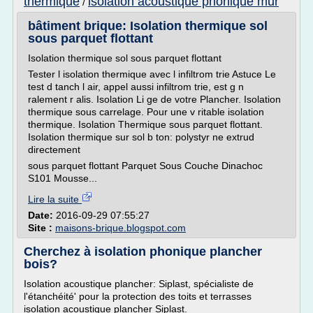
thermique
isolation acoustique phonique mur
/
bâtiment brique: Isolation thermique sol
sous parquet flottant
Isolation thermique sol sous parquet flottant
Tester l isolation thermique avec l infiltrom trie Astuce Le
test d tanch l air, appel aussi infiltrom trie, est g n
ralement r alis. Isolation Li ge de votre Plancher. Isolation
thermique sous carrelage. Pour une v ritable isolation
thermique. Isolation Thermique sous parquet flottant.
Isolation thermique sur sol b ton: polystyr ne extrud
directement
sous parquet flottant Parquet Sous Couche Dinachoc
S101 Mousse...
Lire la suite
Date:
2016-09-29 07:55:27
Site :
maisons-brique.blogspot.com
Cherchez à isolation phonique plancher
bois?
Isolation acoustique plancher: Siplast, spécialiste de
l'étanchéité' pour la protection des toits et terrasses
isolation acoustique plancher Siplast.