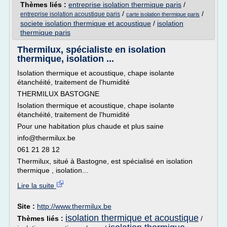
Thèmes liés :
entreprise isolation thermique paris
/
/
/
entreprise isolation acoustique paris
carte isolation thermique paris
societe isolation thermique et acoustique
/
isolation
thermique paris
Thermilux, spécialiste en isolation
thermique, isolation ...
Isolation thermique et acoustique, chape isolante
étanchéité, traitement de l'humidité
THERMILUX BASTOGNE
Isolation thermique et acoustique, chape isolante
étanchéité, traitement de l'humidité
Pour une habitation plus chaude et plus saine
info@thermilux.be
061 21 28 12
Thermilux, situé à Bastogne, est spécialisé en isolation
thermique , isolation...
Lire la suite
Site :
http://www.thermilux.be
isolation thermique et acoustique
Thèmes liés :
/