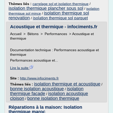
Thèmes liés :
carrelage sol et isolation thermique
/
isolation thermique plancher sous sol
/
isolation
isolation thermique sol
thermique sol mince
/
renovation
isolation thermique sol parquet
/
Acoustique et thermique - infociments.fr
Accueil > Bétons > Performances > Acoustique et
thermique
Documentation technique : Performances acoustique et
thermique
Performances acoustique et...
Lire la suite
Site :
http://www.infociments.fr
isolation thermique et acoustique
Thèmes liés :
/
bonne isolation acoustique
isolation
/
thermique facade
isolation acoustique
/
cloison
bonne isolation thermique
/
Réparations à la maison: Isolation
thermique maroc