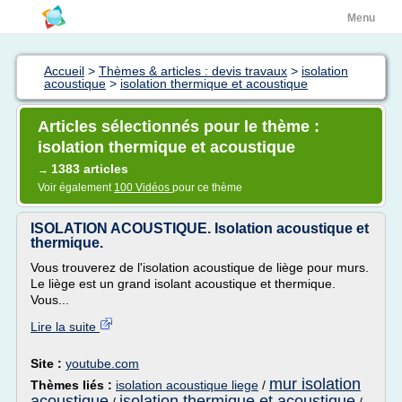
Menu
Accueil
>
Thèmes & articles : devis travaux
>
isolation
acoustique
>
isolation thermique et acoustique
Articles sélectionnés pour le thème :
isolation thermique et acoustique
1383 articles
→
Voir également
100 Vidéos
pour ce thème
ISOLATION ACOUSTIQUE. Isolation acoustique et
thermique.
Vous trouverez de l'isolation acoustique de liège pour murs.
Le liège est un grand isolant acoustique et thermique.
Vous...
Lire la suite
Site :
youtube.com
mur isolation
Thèmes liés :
isolation acoustique liege
/
acoustique
isolation thermique et acoustique