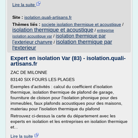
Lire la suite
Site :
isolation.quali-artisans.fr
Thèmes liés :
societe isolation thermique et acoustique
/
isolation thermique et acoustique
/
entreprise
isolation thermique par
/
isolation acoustique var
isolation thermique par
l'exterieur chanvre
/
l'exterieur
Expert en isolation Var (83) - isolation.quali-
artisans.fr
ZAC DE MILONNE
83140 SIX FOURS LES PLAGES
Exemples d'activités : calcul du coefficient d'isolation
thermique, isolation thermique de plafond de garage,
fourniture de cloison pour l'isolation phonique pour des
immeubles, faux plafonds acoustiques pour des maisons,
materiau pour l'isolation thermique du plafond
Retrouvez ci-dessus la carte du département avec les
experts en isolation et les entreprises en isolation thermique
et...
Lire la suite