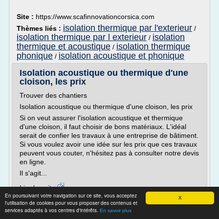
Site :
https://www.scafinnovationcorsica.com
isolation thermique par l'exterieur
Thèmes liés :
/
isolation thermique par l exterieur
isolation
/
thermique et acoustique
isolation thermique
/
phonique
isolation acoustique et phonique
/
Isolation acoustique ou thermique d'une
cloison, les prix
Trouver des chantiers
Isolation acoustique ou thermique d'une cloison, les prix
Si on veut assurer l'isolation acoustique et thermique
d'une cloison, il faut choisir de bons matériaux. L'idéal
serait de confier les travaux à une entreprise de bâtiment.
Si vous voulez avoir une idée sur les prix que ces travaux
peuvent vous couter, n'hésitez pas à consulter notre devis
en ligne.
Il s'agit...
Lire la suite
En poursuivant votre navigation sur ce site, vous acceptez
X
l'utilisation de cookies pour vous proposer des contenus et
Site :
devis-cloison.com
services adaptés à vos centres d'intérêts.
En savoir plus