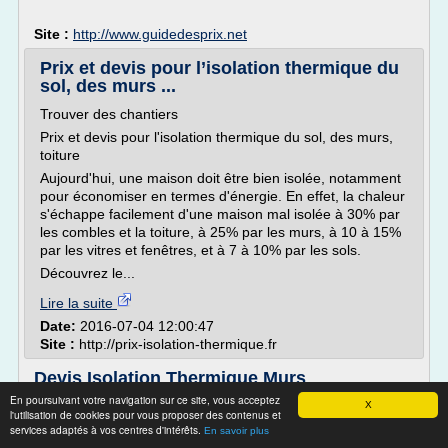
Site :
http://www.guidedesprix.net
Prix et devis pour l’isolation thermique du
sol, des murs ...
Trouver des chantiers
Prix et devis pour l'isolation thermique du sol, des murs,
toiture
Aujourd'hui, une maison doit être bien isolée, notamment
pour économiser en termes d'énergie. En effet, la chaleur
s'échappe facilement d'une maison mal isolée à 30% par
les combles et la toiture, à 25% par les murs, à 10 à 15%
par les vitres et fenêtres, et à 7 à 10% par les sols.
Découvrez le...
Lire la suite
Date:
2016-07-04 12:00:47
Site :
http://prix-isolation-thermique.fr
Devis Isolation Thermique Murs
En poursuivant votre navigation sur ce site, vous acceptez
Devis Isolation Thermique Murs
X
l'utilisation de cookies pour vous proposer des contenus et
Recevez jusqu'à 5 Devis Gratuits !
services adaptés à vos centres d'intérêts.
En savoir plus