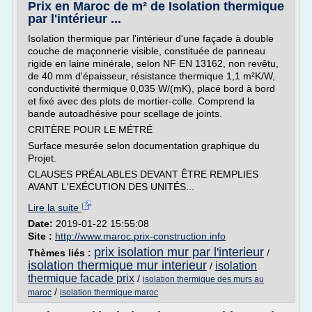
Prix en Maroc de m² de Isolation thermique
par l'intérieur ...
Isolation thermique par l'intérieur d'une façade à double
couche de maçonnerie visible, constituée de panneau
rigide en laine minérale, selon NF EN 13162, non revêtu,
de 40 mm d'épaisseur, résistance thermique 1,1 m²K/W,
conductivité thermique 0,035 W/(mK), placé bord à bord
et fixé avec des plots de mortier-colle. Comprend la
bande autoadhésive pour scellage de joints.
CRITÈRE POUR LE MÉTRÉ
Surface mesurée selon documentation graphique du
Projet.
CLAUSES PRÉALABLES DEVANT ÊTRE REMPLIES
AVANT L'EXÉCUTION DES UNITÉS...
Lire la suite
Date:
2019-01-22 15:55:08
Site :
http://www.maroc.prix-construction.info
prix isolation mur par l'interieur
Thèmes liés :
/
isolation thermique mur interieur
isolation
/
thermique facade prix
/
isolation thermique des murs au
/
maroc
isolation thermique maroc