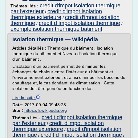
credit d'impot isolation thermique
Thèmes liés :
par l'exterieur
credit d'impot isolation
/
thermique exterieure
credit d'impot isolation
/
thermique
credit d impot isolation thermique
/
/
exemple isolation thermique batiment
Isolation thermique — Wikipédia
Articles détaillés : Thermique du bâtiment , Isolation
thermique du bâtiment et Niveau d'isolation thermique
d'un bâtiment .
L'isolation d'un bâtiment permet de diminuer les
échanges de chaleur entre l'intérieur du bâtiment et
l'environnement extérieur, et ainsi diminuer les besoins de
chauffage et, le cas échéant, de climatisation . Cette
isolation doit être pensée en fonction des...
Lire la suite
Date:
2017-09-04 09:48:28
Site :
https://fr.wikipedia.org
credit d'impot isolation thermique
Thèmes liés :
par l'exterieur
credit d'impot isolation
/
thermique exterieure
credit d'impot isolation
/
thermique
credit d impot isolation thermique
/
/