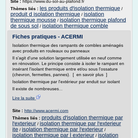
Site :
https://www.du-sol-au-plafond.fr
les produits d'isolation thermique
Thèmes liés :
/
produit d isolation thermique
isolation
/
thermique mousse
isolation thermique plafond
/
de sous sol
isolation thermique comble
/
Fiches pratiques - ACERMI
Isolation thermique des rampants de combles aménagés
avec produits en rouleaux ou panneaux
Il s'agit d'une solution largement utilisée en neuf comme
en rénovation. Le principe consiste à isoler le rampant en
insérant l'isolant thermique entre et/ou sous l'ossature
(chevron, fermettes, pannes). [ en savoir plus ]
Isolation thermique par l'extérieur par enduit sur isolant
Il existe de nombreuses...
Lire la suite
Site :
http://www.acermi.com
produits d'isolation thermique par
Thèmes liés :
l'exterieur
isolation thermique par l'exterieur
/
ite
isolation thermique par l'exterieur
/
/
isolation thermique par l exterieur
isolation
/