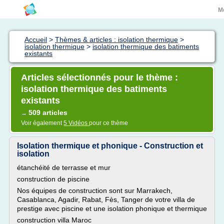
M
Accueil
>
Thèmes & articles : isolation thermique
>
isolation thermique
>
isolation thermique des batiments
existants
Articles sélectionnés pour le thème :
isolation thermique des batiments
existants
509 articles
→
Voir également
5 Vidéos
pour ce thème
Isolation thermique et phonique - Construction et
isolation
étanchéité de terrasse et mur
construction de piscine
Nos équipes de construction sont sur Marrakech,
Casablanca, Agadir, Rabat, Fès, Tanger de votre villa de
prestige avec piscine et une isolation phonique et thermique
construction villa Maroc