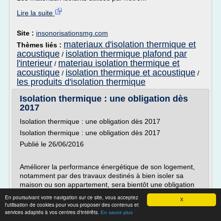
Lire la suite
Site :
insonorisationsmg.com
materiaux d'isolation thermique et
Thèmes liés :
acoustique
isolation thermique plafond par
/
l'interieur
materiau isolation thermique et
/
acoustique
isolation thermique et acoustique
/
/
les produits d'isolation thermique
Isolation thermique : une obligation dès
2017
Isolation thermique : une obligation dès 2017
Isolation thermique : une obligation dès 2017
Publié le 26/06/2016
Améliorer la performance énergétique de son logement,
notamment par des travaux destinés à bien isoler sa
maison ou son appartement, sera bientôt une obligation
légale imposée à tout propriétaire. Si vous envisagez des
En poursuivant votre navigation sur ce site, vous acceptez
X
travaux importants dans votre logement et à...
l'utilisation de cookies pour vous proposer des contenus et
services adaptés à vos centres d'intérêts.
En savoir plus
Lire la suite