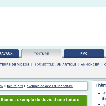
RAVAUX
PVC
TOITURE
TEURS DE VIDÉOS
| SOUMETTRE :
UN ARTICLE
|
ANNONCER
|
Thèm
rix
>
toiture prix
>
exemple de devis d une toiture
e
th
e thème : exemple de devis d une toiture
e