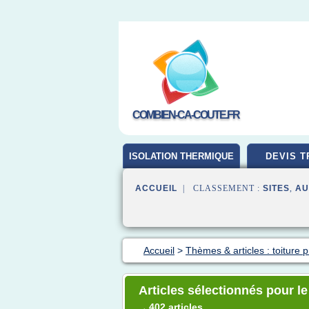
COMBIEN-CA-COUTE.FR
ISOLATION THERMIQUE
DEVIS T
ACCUEIL
| CLASSEMENT :
SITES
,
AU
Accueil
>
Thèmes & articles : toiture p
Articles sélectionnés pour l
402 articles
→