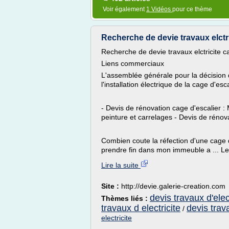
Voir également
1 Vidéos
pour ce thème
Recherche de devie travaux elctri
Recherche de devie travaux elctricite c
Liens commerciaux
L'assemblée générale pour la décision 
l'installation électrique de la cage d'escal
- Devis de rénovation cage d'escalier :
peinture et carrelages - Devis de rénova
Combien coute la réfection d'une cage d
prendre fin dans mon immeuble a ... Le 
Lire la suite
Site :
http://devie.galerie-creation.com
devis travaux d'elec
Thèmes liés :
travaux d electricite
devis tra
/
electricite