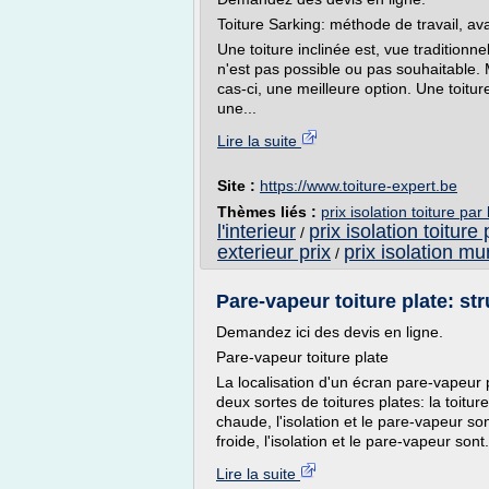
Toiture Sarking: méthode de travail, av
Une toiture inclinée est, vue traditionne
n'est pas possible ou pas souhaitable. Me
cas-ci, une meilleure option. Une toiture
une...
Lire la suite
Site :
https://www.toiture-expert.be
Thèmes liés :
prix isolation toiture par
l'interieur
prix isolation toiture 
/
exterieur prix
prix isolation mur
/
Pare-vapeur toiture plate: s
Demandez ici des devis en ligne.
Pare-vapeur toiture plate
La localisation d'un écran pare-vapeur p
deux sortes de toitures plates: la toitur
chaude, l'isolation et le pare-vapeur so
froide, l'isolation et le pare-vapeur sont.
Lire la suite