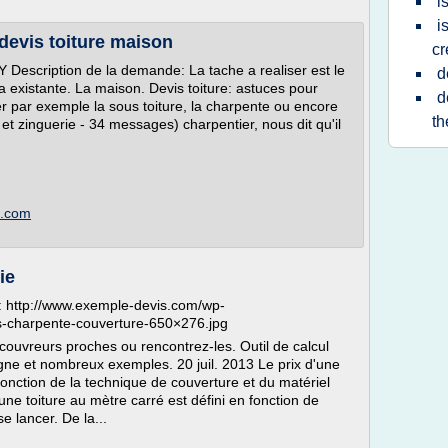
i
i
devis toiture maison
cr
 Description de la demande: La tache a realiser est le
d
a existante. La maison. Devis toiture: astuces pour
d
ter par exemple la sous toiture, la charpente ou encore
th
et zinguerie - 34 messages) charpentier, nous dit qu'il
t.com
ie
: http://www.exemple-devis.com/wp-
s-charpente-couverture-650×276.jpg
vreurs proches ou rencontrez-les. Outil de calcul
igne et nombreux exemples. 20 juil. 2013 Le prix d'une
fonction de la technique de couverture et du matériel
'une toiture au mètre carré est défini en fonction de
e lancer. De la...