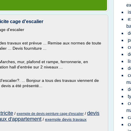
ex
i
e
cite cage d'escalier
ba
age d'escalier
d
p
des travaux est prévue ... Remise aux normes de toute
c
ier ... Devis fourniture ...
d
l
 Marches, mur, plafond et rampe, ferronnerie, en
tion hall d'entrée sur 2 niveaux ...
d
c
'escalier?. ... Bonjour a tous des travaux viennent de
m
devis a été présenté...
d
t
c
m
tricite
devis
/
/
exemple de devis peinture cage d'escalier
c
vaux d'appartement
/
exemple devis travaux
c