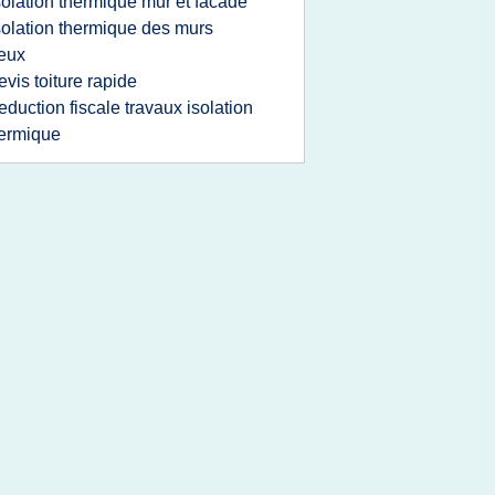
solation thermique mur et facade
solation thermique des murs
eux
evis toiture rapide
eduction fiscale travaux isolation
ermique