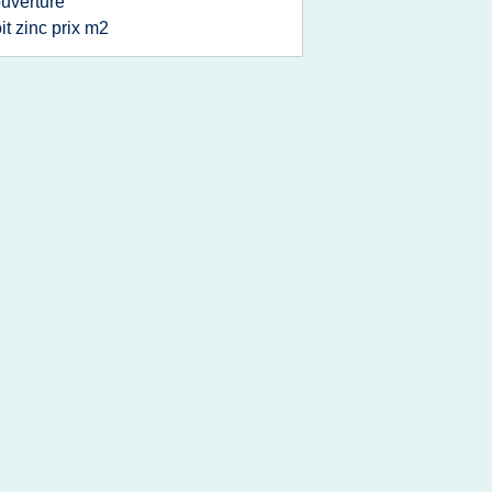
uverture
oit zinc prix m2