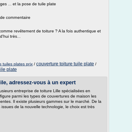
ges ... et la pose de tuile plate
s de commentaire
te comme revêtement de toiture ? A la fois authentique et
d'hui très...
couverture toiture tuile plate
e tuiles plates prix
/
/
uile plate
uile, adressez-vous à un expert
usieurs entreprise de toiture Lille spécialisées en
 figure parmi les types de couvertures de maison les
écentes. Il existe plusieurs gammes sur le marché. De la
 issues de la nouvelle technologie, le choix est très