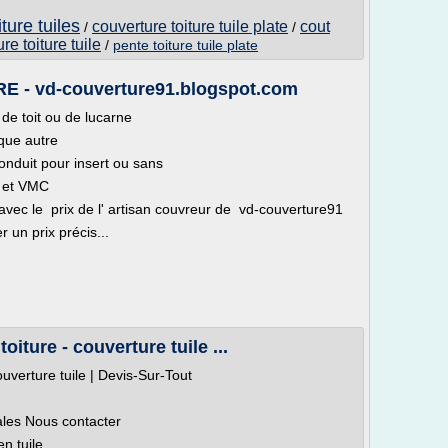
ture tuiles
couverture toiture tuile plate
cout
/
/
re toiture tuile
/
pente toiture tuile plate
- vd-couverture91.blogspot.com
 de toit ou de lucarne
que autre
nduit pour insert ou sans
t et VMC
 avec le prix de l' artisan couvreur de vd-couverture91
r un prix précis...
oiture - couverture tuile ...
ouverture tuile | Devis-Sur-Tout
ales Nous contacter
n tuile.