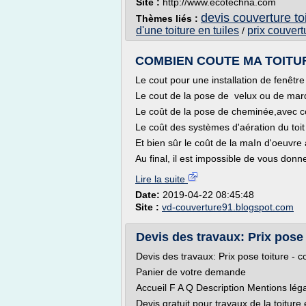
Site :
http://www.ecotechna.com
devis couverture toi
Thèmes liés :
d'une toiture en tuiles
prix couvertu
/
COMBIEN COUTE MA TOITURE 
Le cout pour une installation de fenêtre
Le cout de la pose de velux ou de mar
Le coût de la pose de cheminée,avec co
Le coût des systèmes d'aération du toi
Et bien sûr le coût de la maIn d'oeuvre
Au final, il est impossible de vous donne
Lire la suite
Date:
2019-04-22 08:45:48
Site :
vd-couverture91.blogspot.com
Devis des travaux: Prix pose t
Devis des travaux: Prix pose toiture - c
Panier de votre demande
Accueil F A Q Description Mentions lég
Devis gratuit pour travaux de la toiture e