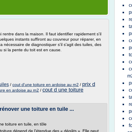
c
p
r
t
p
ui rentre dans la maison. Il faut identifier rapidement s'il
 quelques instants suffiront au couvreur pour réparer, en
c
era nécessaire de diagnostiquer s'il s'agit des tuiles, des
p
ou si la pente du toit est en cause.
t
c
c
m
p
prix d
uiles
/
cout d'une toiture en ardoise au m2
/
cout d une toiture
c
ture en ardoise au m2
/
t
r
énover une toiture en tuile ...
p
c
 toiture en tuile, en tôle
f
toiture dépend de l'étendue des « dégâts ». Elle peut