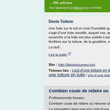
291 articles
→
Voir également
3 Vidéos
pour ce thème
Devis Toiture
Une fuite sur le toit et c'est l'humidité q
s'agit d'une fuite visuelle, auquel cas,
revanche si la fuite est plus subtile il s
fenêtres sur la toiture, de la gouttière, 
Le tarif...
Lire la suite
Site :
http://leboncouvreur.pro
cout d'une toiture en t
Thèmes liés :
une toiture en tuile
/
prix d une toi
Combien coute de refaire ou r
Professionnels travaux
Combien coute de refaire ou rénover une
La rénovation ainsi que son coût d'une 