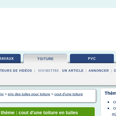
RAVAUX
PVC
TOITURE
TEURS DE VIDÉOS
| SOUMETTRE :
UN ARTICLE
|
ANNONCER
|
Thèm
rix
>
prix des tuiles pour toiture
>
cout d'une toiture
c
c
 thème : cout d'une toiture en tuiles
m