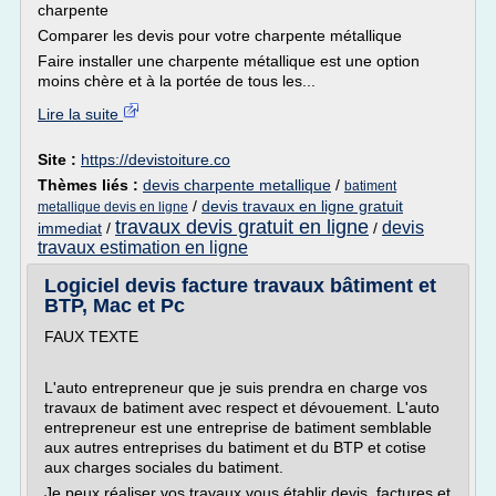
charpente
Comparer les devis pour votre charpente métallique
Faire installer une charpente métallique est une option
moins chère et à la portée de tous les...
Lire la suite
Site :
https://devistoiture.co
Thèmes liés :
devis charpente metallique
/
batiment
/
devis travaux en ligne gratuit
metallique devis en ligne
travaux devis gratuit en ligne
devis
immediat
/
/
travaux estimation en ligne
Logiciel devis facture travaux bâtiment et
BTP, Mac et Pc
FAUX TEXTE
L'auto entrepreneur que je suis prendra en charge vos
travaux de batiment avec respect et dévouement. L'auto
entrepreneur est une entreprise de batiment semblable
aux autres entreprises du batiment et du BTP et cotise
aux charges sociales du batiment.
Je peux réaliser vos travaux vous établir devis, factures et