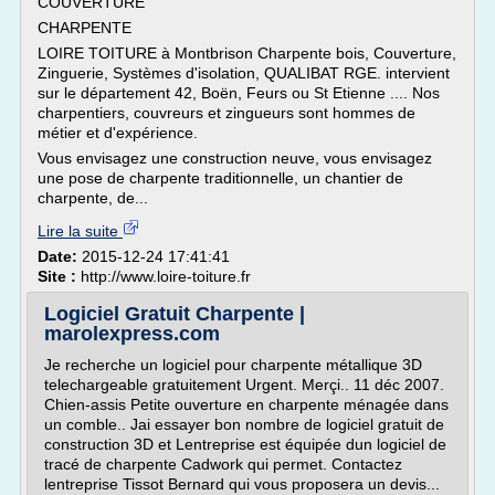
COUVERTURE
CHARPENTE
LOIRE TOITURE à Montbrison Charpente bois, Couverture,
Zinguerie, Systèmes d'isolation, QUALIBAT RGE. intervient
sur le département 42, Boën, Feurs ou St Etienne .... Nos
charpentiers, couvreurs et zingueurs sont hommes de
métier et d'expérience.
Vous envisagez une construction neuve, vous envisagez
une pose de charpente traditionnelle, un chantier de
charpente, de...
Lire la suite
Date:
2015-12-24 17:41:41
Site :
http://www.loire-toiture.fr
Logiciel Gratuit Charpente |
marolexpress.com
Je recherche un logiciel pour charpente métallique 3D
telechargeable gratuitement Urgent. Merçi.. 11 déc 2007.
Chien-assis Petite ouverture en charpente ménagée dans
un comble.. Jai essayer bon nombre de logiciel gratuit de
construction 3D et Lentreprise est équipée dun logiciel de
tracé de charpente Cadwork qui permet. Contactez
lentreprise Tissot Bernard qui vous proposera un devis...