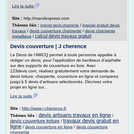
Lire la suite
Site :
http://marolexpress.com
Thèmes liés :
/
logiciel gratuit devis
logiciel devis charpente
travaux
/
devis couverture charpente
/
devis charpente
calcul devis travaux gratuit
metallique
/
Devis couverture | J cherence
Le Devis de l'AMCQ permet à toute personne appelée à
rédiger un devis, pour l'application de bardeaux d'asphalte
sur des supports de couverture en bois Avec
123devis.com, réalisez gratuitement votre demande de
devis toiture, charpente, couverture en ligne et comparez
jusqu'à 5 devis d'artisans sélectionnés. Décrivez votre
projet en ligne sur...
Lire la suite
Site :
http://www.j-cherence.fr
devis artisans travaux en ligne
Thèmes liés :
/
travaux devis gratuit en
devis couverture toiture
/
ligne
/
devis couverture en ligne
/
devis couverture
charpente