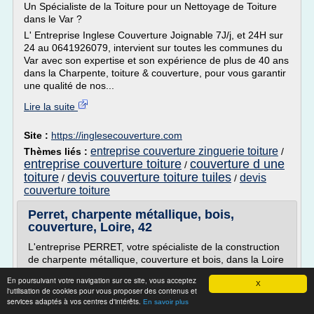
Un Spécialiste de la Toiture pour un Nettoyage de Toiture
dans le Var ?
L' Entreprise Inglese Couverture Joignable 7J/j, et 24H sur
24 au 0641926079, intervient sur toutes les communes du
Var avec son expertise et son expérience de plus de 40 ans
dans la Charpente, toiture & couverture, pour vous garantir
une qualité de nos...
Lire la suite
Site :
https://inglesecouverture.com
entreprise couverture zinguerie toiture
Thèmes liés :
/
entreprise couverture toiture
couverture d une
/
toiture
devis couverture toiture tuiles
devis
/
/
couverture toiture
Perret, charpente métallique, bois,
couverture, Loire, 42
L'entreprise PERRET, votre spécialiste de la construction
de charpente métallique, couverture et bois, dans la Loire
(42).
En poursuivant votre navigation sur ce site, vous acceptez
X
Certification Qualibat
l'utilisation de cookies pour vous proposer des contenus et
services adaptés à vos centres d'intérêts.
En savoir plus
La garantie...