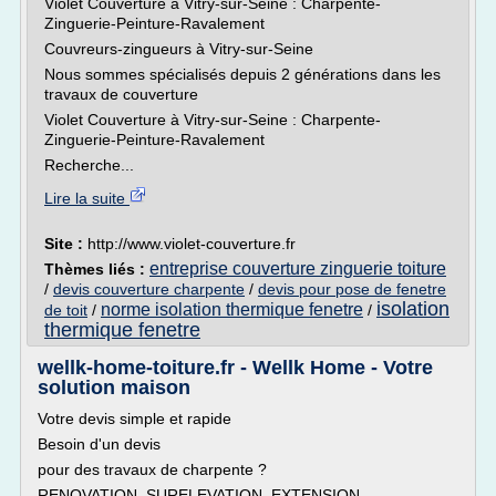
Violet Couverture à Vitry-sur-Seine : Charpente-
Zinguerie-Peinture-Ravalement
Couvreurs-zingueurs à Vitry-sur-Seine
Nous sommes spécialisés depuis 2 générations dans les
travaux de couverture
Violet Couverture à Vitry-sur-Seine : Charpente-
Zinguerie-Peinture-Ravalement
Recherche...
Lire la suite
Site :
http://www.violet-couverture.fr
entreprise couverture zinguerie toiture
Thèmes liés :
/
devis couverture charpente
/
devis pour pose de fenetre
isolation
norme isolation thermique fenetre
de toit
/
/
thermique fenetre
wellk-home-toiture.fr - Wellk Home - Votre
solution maison
Votre devis simple et rapide
Besoin d'un devis
pour des travaux de charpente ?
RENOVATION, SURELEVATION, EXTENSION ...