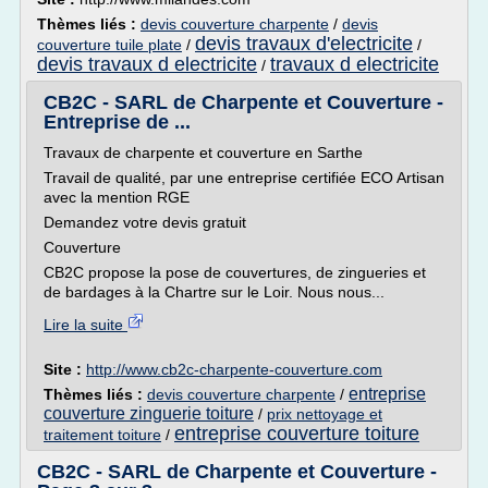
Thèmes liés :
devis couverture charpente
/
devis
devis travaux d'electricite
couverture tuile plate
/
/
devis travaux d electricite
travaux d electricite
/
CB2C - SARL de Charpente et Couverture -
Entreprise de ...
Travaux de charpente et couverture en Sarthe
Travail de qualité, par une entreprise certifiée ECO Artisan
avec la mention RGE
Demandez votre devis gratuit
Couverture
CB2C propose la pose de couvertures, de zingueries et
de bardages à la Chartre sur le Loir. Nous nous...
Lire la suite
Site :
http://www.cb2c-charpente-couverture.com
entreprise
Thèmes liés :
devis couverture charpente
/
couverture zinguerie toiture
/
prix nettoyage et
entreprise couverture toiture
traitement toiture
/
CB2C - SARL de Charpente et Couverture -