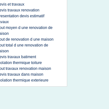
evis et travaux
evis travaux renovation
resentation devis estimatif
avaux
out moyen d une renovation de
aison
out de renovation d une maison
out total d une renovation de
aison
evis travaux batiment
solation thermique toiture
out travaux renovation maison
evis travaux dans maison
solation thermique exterieure