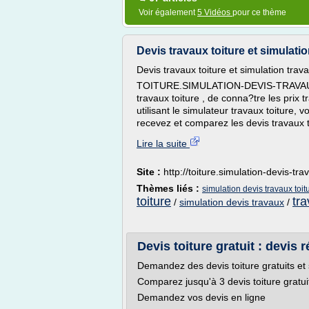
Voir également
5 Vidéos
pour ce thème
Devis travaux toiture et simulatio
Devis travaux toiture et simulation trava
TOITURE.SIMULATION-DEVIS-TRAVAUX.NE
travaux toiture , de conna?tre les prix t
utilisant le simulateur travaux toiture, 
recevez et comparez les devis travaux t
Lire la suite
Site :
http://toiture.simulation-devis-tra
Thèmes liés :
simulation devis travaux toit
toiture
tra
/
simulation devis travaux
/
Devis toiture gratuit : devis r
Demandez des devis toiture gratuits e
Comparez jusqu'à 3 devis toiture gratu
Demandez vos devis en ligne