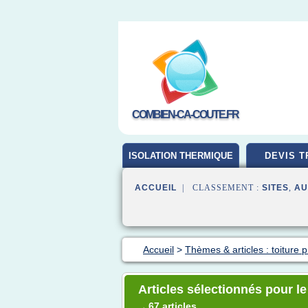
COMBIEN-CA-COUTE.FR
ISOLATION THERMIQUE
DEVIS T
ACCUEIL
| CLASSEMENT :
SITES
,
AU
Accueil
>
Thèmes & articles : toiture p
Articles sélectionnés pour le
67 articles
→