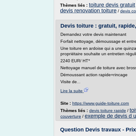
toiture devis gratuit
Thèmes liés :
devis renovation toiture
/
devis c
Devis toiture : gratuit, rapi
Demandez votre devis maintenant
Forfait nettoyage, démoussage et entre
Une toiture en ardoise qui a une quinz
propriétaire souhaite un entretien régul
2240 EUR/ HT*
Nettoyage manuel de toiture avec bros
Démoussant action rapide+rincage
Visite de...
Lire la suite
Site :
https://www.guide-toiture.com
to
Thèmes liés :
devis toiture rapide
/
exemple de devis d u
couverture
/
Question Devis travaux - Prix