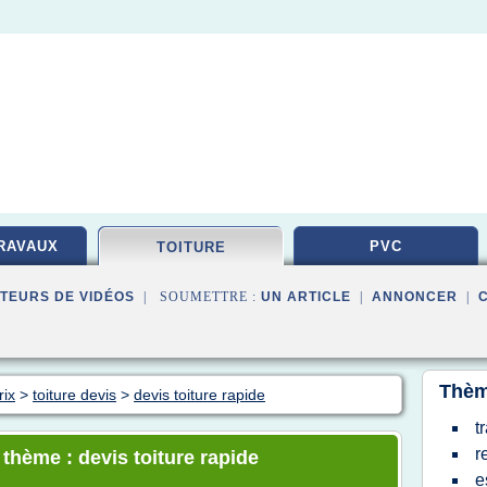
RAVAUX
PVC
TOITURE
TEURS DE VIDÉOS
| SOUMETTRE :
UN ARTICLE
|
ANNONCER
|
Thèm
rix
>
toiture devis
>
devis toiture rapide
t
r
 thème : devis toiture rapide
e