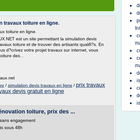
d
d
p
n travaux toiture en ligne.
tr
ux toiture en ligne.
c
T est un site permettant la simulation devis
m
ravaux toiture et de trouver des artisants qualifi?s. En
vous d?crivez votre projet travaux sur internet, vous
c
oiture des...
c
m
d
vaux.net
i
prix travaux
/
simulation devis travaux en ligne
/
ure
c
vaux devis gratuit en ligne
d
i
énovation toiture, prix des ...
t sans engagement
its sous 48h