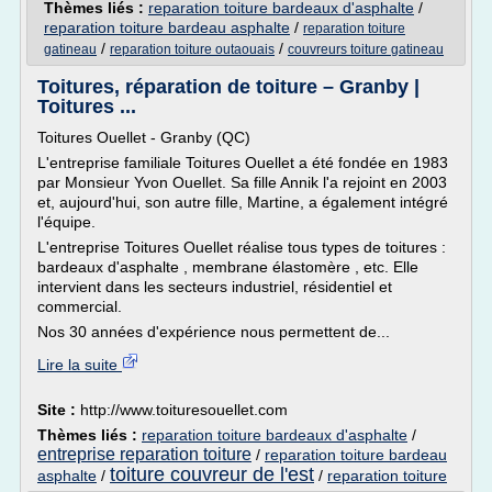
Thèmes liés :
reparation toiture bardeaux d'asphalte
/
reparation toiture bardeau asphalte
/
reparation toiture
/
/
gatineau
reparation toiture outaouais
couvreurs toiture gatineau
Toitures, réparation de toiture – Granby |
Toitures ...
Toitures Ouellet - Granby (QC)
L'entreprise familiale Toitures Ouellet a été fondée en 1983
par Monsieur Yvon Ouellet. Sa fille Annik l'a rejoint en 2003
et, aujourd'hui, son autre fille, Martine, a également intégré
l'équipe.
L'entreprise Toitures Ouellet réalise tous types de toitures :
bardeaux d'asphalte , membrane élastomère , etc. Elle
intervient dans les secteurs industriel, résidentiel et
commercial.
Nos 30 années d'expérience nous permettent de...
Lire la suite
Site :
http://www.toituresouellet.com
Thèmes liés :
reparation toiture bardeaux d'asphalte
/
entreprise reparation toiture
/
reparation toiture bardeau
toiture couvreur de l'est
asphalte
/
/
reparation toiture