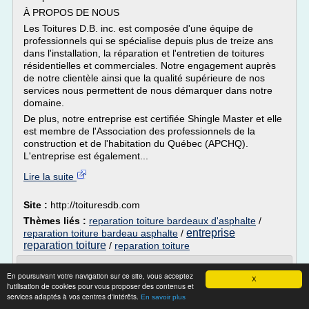
À PROPOS DE NOUS
Les Toitures D.B. inc. est composée d'une équipe de
professionnels qui se spécialise depuis plus de treize ans
dans l'installation, la réparation et l'entretien de toitures
résidentielles et commerciales. Notre engagement auprès
de notre clientèle ainsi que la qualité supérieure de nos
services nous permettent de nous démarquer dans notre
domaine.
De plus, notre entreprise est certifiée Shingle Master et elle
est membre de l'Association des professionnels de la
construction et de l'habitation du Québec (APCHQ).
L'entreprise est également...
Lire la suite
Site :
http://toituresdb.com
Thèmes liés :
reparation toiture bardeaux d'asphalte
/
entreprise
reparation toiture bardeau asphalte
/
reparation toiture
/
reparation toiture
Entreprise rénovation & réparation toiture
En poursuivant votre navigation sur ce site, vous acceptez
Nivelles - Remy ...
X
l'utilisation de cookies pour vous proposer des contenus et
services adaptés à vos centres d'intérêts.
En savoir plus
Profitez de notre expertise et savoir-faire dans le domaine