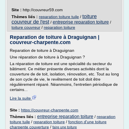
Site :
http://couvreur59.com
toiture
Thèmes liés :
reparation toiture tuile
/
couvreur de l'est
entreprise reparation toiture
/
/
toiture couvreur
/
reparation toiture
Reparation de toiture à Draguignan |
couvreur-charpente.com
Reparation de toiture à Draguignan
Une réparation de toiture à Draguignan ?
La réparation de toiture est une spécialité du secteur du
bâtiment. Ce métier présente diverses activités dont la
couverture de de toit, isolation, rénovation, etc. Tout au long
de son cycle de vie, le revêtement de toit doit être
régulièrement réparé. Néanmoins, l'entretien périodique de
certains...
Lire la suite
Site :
https://couvreur-charpente.com
entreprise reparation toiture
Thèmes liés :
/
reparation
toiture tuile
/
reparation toiture
/
fonction d'une toiture
charpente couverture
/
faire une toiture