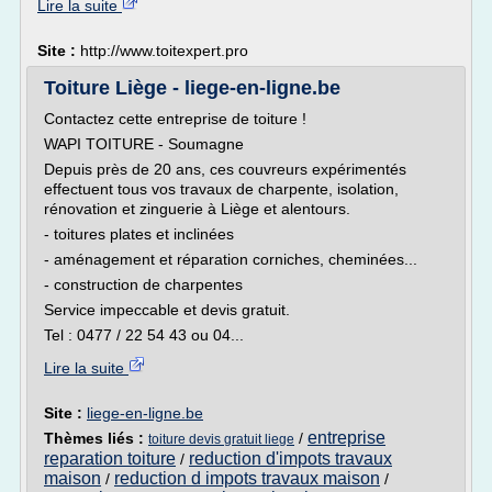
Lire la suite
Site :
http://www.toitexpert.pro
Toiture Liège - liege-en-ligne.be
Contactez cette entreprise de toiture !
WAPI TOITURE - Soumagne
Depuis près de 20 ans, ces couvreurs expérimentés
effectuent tous vos travaux de charpente, isolation,
rénovation et zinguerie à Liège et alentours.
- toitures plates et inclinées
- aménagement et réparation corniches, cheminées...
- construction de charpentes
Service impeccable et devis gratuit.
Tel : 0477 / 22 54 43 ou 04...
Lire la suite
Site :
liege-en-ligne.be
entreprise
Thèmes liés :
/
toiture devis gratuit liege
reparation toiture
reduction d'impots travaux
/
maison
reduction d impots travaux maison
/
/