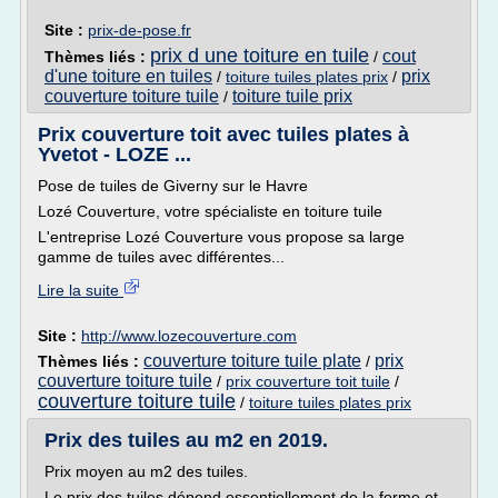
Site :
prix-de-pose.fr
prix d une toiture en tuile
cout
Thèmes liés :
/
d'une toiture en tuiles
prix
/
toiture tuiles plates prix
/
couverture toiture tuile
toiture tuile prix
/
Prix couverture toit avec tuiles plates à
Yvetot - LOZE ...
Pose de tuiles de Giverny sur le Havre
Lozé Couverture, votre spécialiste en toiture tuile
L'entreprise Lozé Couverture vous propose sa large
gamme de tuiles avec différentes...
Lire la suite
Site :
http://www.lozecouverture.com
couverture toiture tuile plate
prix
Thèmes liés :
/
couverture toiture tuile
/
prix couverture toit tuile
/
couverture toiture tuile
/
toiture tuiles plates prix
Prix des tuiles au m2 en 2019.
Prix moyen au m2 des tuiles.
Le prix des tuiles dépend essentiellement de la forme et