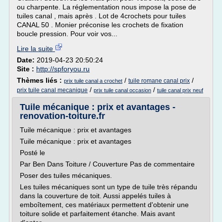
ou charpente. La réglementation nous impose la pose de
tuiles canal , mais après . Lot de 4crochets pour tuiles
CANAL 50 . Monier préconise les crochets de fixation
boucle pression. Pour voir vos...
Lire la suite
Date:
2019-04-23 20:50:24
Site :
http://spforyou.ru
Thèmes liés :
/
/
tuile romane canal prix
prix tuile canal a crochet
/
/
prix tuile canal mecanique
prix tuile canal occasion
tuile canal prix neuf
Tuile mécanique : prix et avantages -
renovation-toiture.fr
Tuile mécanique : prix et avantages
Tuile mécanique : prix et avantages
Posté le
Par Ben Dans Toiture / Couverture Pas de commentaire
Poser des tuiles mécaniques.
Les tuiles mécaniques sont un type de tuile très répandu
dans la couverture de toit. Aussi appelés tuiles à
emboîtement, ces matériaux permettent d'obtenir une
toiture solide et parfaitement étanche. Mais avant