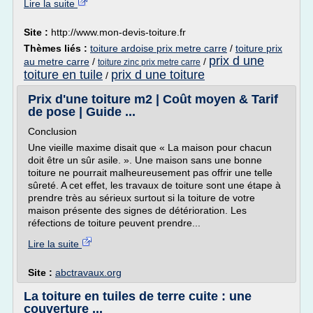
Lire la suite
Site :
http://www.mon-devis-toiture.fr
Thèmes liés :
toiture ardoise prix metre carre
/
toiture prix
prix d une
au metre carre
/
/
toiture zinc prix metre carre
toiture en tuile
prix d une toiture
/
Prix d'une toiture m2 | Coût moyen & Tarif
de pose | Guide ...
Conclusion
Une vieille maxime disait que « La maison pour chacun
doit être un sûr asile. ». Une maison sans une bonne
toiture ne pourrait malheureusement pas offrir une telle
sûreté. A cet effet, les travaux de toiture sont une étape à
prendre très au sérieux surtout si la toiture de votre
maison présente des signes de détérioration. Les
réfections de toiture peuvent prendre...
Lire la suite
Site :
abctravaux.org
La toiture en tuiles de terre cuite : une
couverture ...