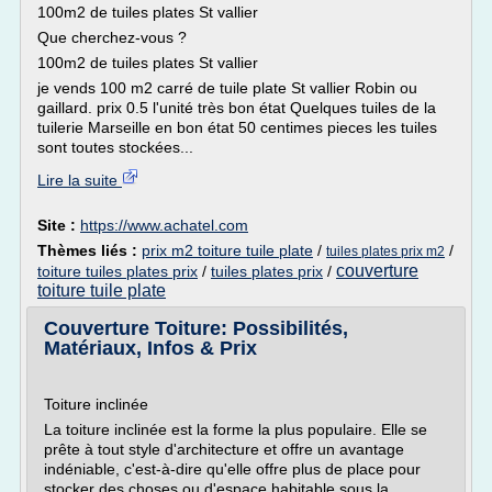
100m2 de tuiles plates St vallier
Que cherchez-vous ?
100m2 de tuiles plates St vallier
je vends 100 m2 carré de tuile plate St vallier Robin ou
gaillard. prix 0.5 l'unité très bon état Quelques tuiles de la
tuilerie Marseille en bon état 50 centimes pieces les tuiles
sont toutes stockées...
Lire la suite
Site :
https://www.achatel.com
Thèmes liés :
prix m2 toiture tuile plate
/
/
tuiles plates prix m2
couverture
toiture tuiles plates prix
/
tuiles plates prix
/
toiture tuile plate
Couverture Toiture: Possibilités,
Matériaux, Infos & Prix
Toiture inclinée
La toiture inclinée est la forme la plus populaire. Elle se
prête à tout style d'architecture et offre un avantage
indéniable, c'est-à-dire qu'elle offre plus de place pour
stocker des choses ou d'espace habitable sous la