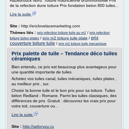
Hazebrouck Nord. Toiture mauricienne drummondville Prix
de la refection dune toiture Prix fondation beton 800 tuiles...
Lire la suite
Site :
http://ericlovelacemarketing.com
Thèmes liés :
/
prix refection toiture tuile au m2
prix refection
prix
/
prix m2 toiture tuile plate
/
toiture tuiles plates
couverture toiture tuile
/
prix m2 toiture tuile mecanique
Prix palette de tuile – Tendance déco tuiles
céramiques
Bien entendu, ce prix est beaucoup plus avantageux pour
une quantité importante de tuiles.
Achetez vos tuiles canal, tuiles mécaniques, tuiles plates ,
au meilleur prix , sur.
Choisir la bonne tuile et le bon prix pour sa toiture. Tuiles
béton Redland - Romane. Parmi les tuiles classiques, des
différences de prix. Gratuit : découvrez les vrais prix pour
votre toit, couverture ou...
Lire la suite
Site :
http://spforyou.ru