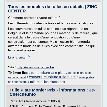
Tous les modèles de tuiles en détails | ZINC
CENTER
Comment entretenir votre toiture ?
Les différents modèles de tuiles et leurs caractéristiques
Les couvertures en tuiles sont les plus répandues en
Belgique et la demande pour ces matériaux de toiture , que
ce soit dans le cadre d'une rénovation ou d'une
construction est constante. Mais il existe bien entendu
différents modèles de tuiles avec des caractéristiques qui
leurs sont propres....
Lire la suite
Site :
http://www.zinccenter.be
Thèmes liés :
pente toiture tuile plate
/
pente toiture tuile
couverture toiture tuile plate
/
/
romane canal
tuiles plates
/
toiture tuiles plates prix
anciennes prix
Tuile Plate Monier Prix - informations : Je-
Cherche.info
Page 1/1 (Temps écoulé: 2.0853)
1 Tuile, Ardoise, Tuile Canal, Plate, Romane | Leroy