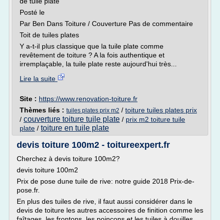
de tuile plate
Posté le
Par Ben Dans Toiture / Couverture Pas de commentaire
Toit de tuiles plates
Y a-t-il plus classique que la tuile plate comme
revêtement de toiture ? A la fois authentique et
irremplaçable, la tuile plate reste aujourd'hui très...
Lire la suite
Site :
https://www.renovation-toiture.fr
Thèmes liés :
/
toiture tuiles plates prix
tuiles plates prix m2
couverture toiture tuile plate
/
/
prix m2 toiture tuile
toiture en tuile plate
plate
/
devis toiture 100m2 - toitureexpert.fr
Cherchez à devis toiture 100m2?
devis toiture 100m2
Prix de pose dune tuile de rive: notre guide 2018 Prix-de-
pose.fr.
En plus des tuiles de rive, il faut aussi considérer dans le
devis de toiture les autres accessoires de finition comme les
faîtages, les frontons, les poinçons et les tuiles à douilles.