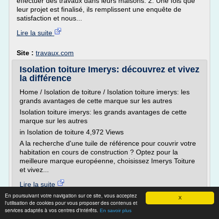
effectuer des travaux dans leurs maisons. 2. Une fois que
leur projet est finalisé, ils remplissent une enquête de
satisfaction et nous...
Lire la suite
Site :
travaux.com
Isolation toiture Imerys: découvrez et vivez
la différence
Home / Isolation de toiture / Isolation toiture imerys: les
grands avantages de cette marque sur les autres
Isolation toiture imerys: les grands avantages de cette
marque sur les autres
in Isolation de toiture 4,972 Views
A la recherche d'une tuile de référence pour couvrir votre
habitation en cours de construction ? Optez pour la
meilleure marque européenne, choisissez Imerys Toiture
et vivez...
Lire la suite
En poursuivant votre navigation sur ce site, vous acceptez
X
l'utilisation de cookies pour vous proposer des contenus et
Site :
http://www.isolation-toiture.fr
services adaptés à vos centres d'intérêts.
En savoir plus
Thèmes liés :
prix isolation toiture plate au m2
/
prix m2