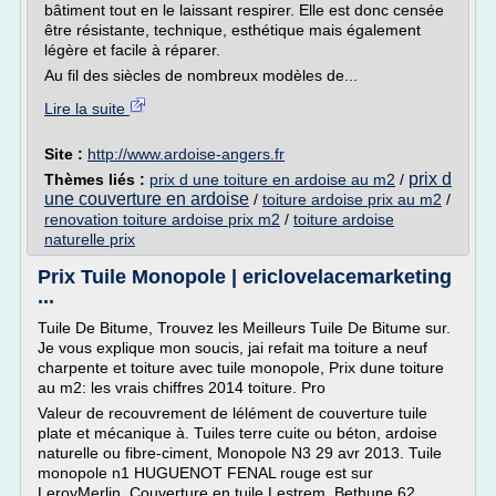
bâtiment tout en le laissant respirer. Elle est donc censée
être résistante, technique, esthétique mais également
légère et facile à réparer.
Au fil des siècles de nombreux modèles de...
Lire la suite
Site :
http://www.ardoise-angers.fr
prix d
Thèmes liés :
prix d une toiture en ardoise au m2
/
une couverture en ardoise
/
toiture ardoise prix au m2
/
renovation toiture ardoise prix m2
/
toiture ardoise
naturelle prix
Prix Tuile Monopole | ericlovelacemarketing
...
Tuile De Bitume, Trouvez les Meilleurs Tuile De Bitume sur.
Je vous explique mon soucis, jai refait ma toiture a neuf
charpente et toiture avec tuile monopole, Prix dune toiture
au m2: les vrais chiffres 2014 toiture. Pro
Valeur de recouvrement de lélément de couverture tuile
plate et mécanique à. Tuiles terre cuite ou béton, ardoise
naturelle ou fibre-ciment, Monopole N3 29 avr 2013. Tuile
monopole n1 HUGUENOT FENAL rouge est sur
LeroyMerlin. Couverture en tuile Lestrem, Bethune 62,