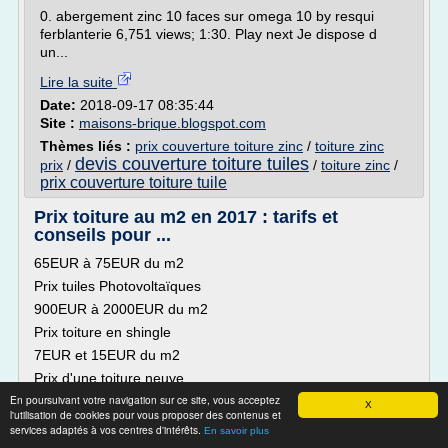
0. abergement zinc 10 faces sur omega 10 by resqui
ferblanterie 6,751 views; 1:30. Play next Je dispose d
un...
Lire la suite
Date:
2018-09-17 08:35:44
Site :
maisons-brique.blogspot.com
Thèmes liés :
prix couverture toiture zinc
/
toiture zinc
devis couverture toiture tuiles
prix
/
/
toiture zinc
/
prix couverture toiture tuile
Prix toiture au m2 en 2017 : tarifs et
conseils pour ...
65EUR à 75EUR du m2
Prix tuiles Photovoltaïques
900EUR à 2000EUR du m2
Prix toiture en shingle
7EUR et 15EUR du m2
Prix d'une toiture neuve
En poursuivant votre navigation sur ce site, vous acceptez
Le prix de la réalisation d'une toiture traditionnelle dans son
X
l'utilisation de cookies pour vous proposer des contenus et
ensemble, charpente et couverture comprise, par un
services adaptés à vos centres d'intérêts.
En savoir plus
professionnel, varie de 180EUR à 250EUR du m2.