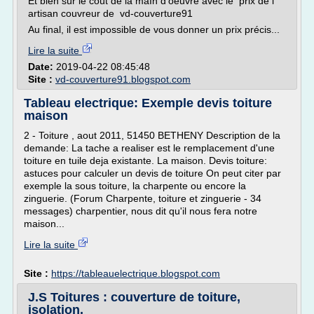
Et bien sûr le coût de la maIn d'oeuvre avec le prix de l'
artisan couvreur de vd-couverture91
Au final, il est impossible de vous donner un prix précis...
Lire la suite
Date:
2019-04-22 08:45:48
Site :
vd-couverture91.blogspot.com
Tableau electrique: Exemple devis toiture
maison
2 - Toiture , aout 2011, 51450 BETHENY Description de la
demande: La tache a realiser est le remplacement d'une
toiture en tuile deja existante. La maison. Devis toiture:
astuces pour calculer un devis de toiture On peut citer par
exemple la sous toiture, la charpente ou encore la
zinguerie. (Forum Charpente, toiture et zinguerie - 34
messages) charpentier, nous dit qu'il nous fera notre
maison...
Lire la suite
Site :
https://tableauelectrique.blogspot.com
J.S Toitures : couverture de toiture,
isolation,