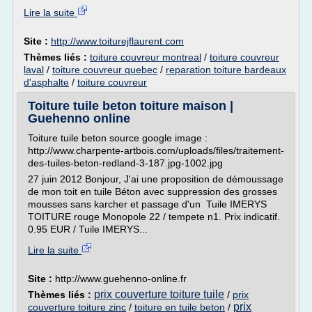
Lire la suite
Site :
http://www.toiturejflaurent.com
Thèmes liés :
toiture couvreur montreal
/
toiture couvreur
laval
/
toiture couvreur quebec
/
reparation toiture bardeaux
d'asphalte
/
toiture couvreur
Toiture tuile beton toiture maison |
Guehenno online
Toiture tuile beton source google image :
http://www.charpente-artbois.com/uploads/files/traitement-
des-tuiles-beton-redland-3-187.jpg-1002.jpg
27 juin 2012 Bonjour, J'ai une proposition de démoussage
de mon toit en tuile Béton avec suppression des grosses
mousses sans karcher et passage d'un Tuile IMERYS
TOITURE rouge Monopole 22 / tempete n1. Prix indicatif.
0.95 EUR / Tuile IMERYS...
Lire la suite
Site :
http://www.guehenno-online.fr
prix couverture toiture tuile
Thèmes liés :
/
prix
prix
couverture toiture zinc
/
toiture en tuile beton
/