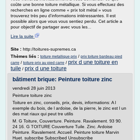
coûte une bonne toiture métallique. Si vous effectuez des
recherches en ligne comme « prix toit métal » vous
trouverez très peu d'informations intéressantes. Il est
possible alors que vous vous sentiez perdu. Cet article a
pour objectif de partager avec vous les...
Lire la suite
Site :
http://toitures-supremes.ca
Thèmes liés :
/
toiture metallique prix
prix toiture bardeau pied
prix d une toiture en
/
/
carre
toiture prix au pied carre
tuile
prix d une toiture
/
bâtiment brique: Peinture toiture zinc
vendredi 28 juin 2013
Peinture toiture zinc
Toiture en zinc, conseils, prix, devis, informations: A l
exemple du bois, de l ardoise, de la pierre, le zinc est l un
des mat riaux qui peut tre utilis
M. G Toiture, Couverture. Peinture. Ravalement. 93 90.
24 16. G TOITURE Couverture Tuile. Zinc. Ardoise
Peinture. Ravalement. Accueil. Peinture toiture Marvin
Huet. subscribe Subscribed Unsubscribe