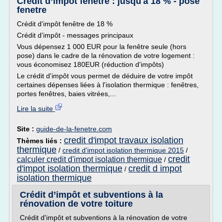
Crédit d’impôt fenêtre : jusqu'à 18 % - pose
fenetre
Crédit d'impôt fenêtre de 18 %
Crédit d'impôt - messages principaux
Vous dépensez 1 000 EUR pour la fenêtre seule (hors
pose) dans le cadre de la rénovation de votre logement :
vous économisez 180EUR (réduction d'impôts)
Le crédit d'impôt vous permet de déduire de votre impôt
certaines dépenses liées à l'isolation thermique : fenêtres,
portes fenêtres, baies vitrées,...
Lire la suite
Site :
guide-de-la-fenetre.com
credit d'impot travaux isolation
Thèmes liés :
thermique
/
credit d'impot isolation thermique 2015
/
credit
calculer credit d'impot isolation thermique
/
d'impot isolation thermique
credit d impot
/
isolation thermique
Crédit d’impôt et subventions à la
rénovation de votre toiture
Crédit d'impôt et subventions à la rénovation de votre