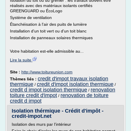
Isolation du toit ou du grenier : les travaux doivent être
réalisés avec des matériaux isolants certifiés
GREENGUARD ou ÉcoLogo
Système de ventilation
Étanchéisation à l'air des puits de lumière
Installation d'un toit vert ou d'un toit blanc
Installation de panneaux solaires thermiques
Votre habitation est-elle admissible au...
Lire la suite
Site :
http://www.toitureunion.com
credit d'impot travaux isolation
Thèmes liés :
thermique
credit d'impot isolation thermique
/
/
credit d impot isolation thermique
renovation
/
toiture credit d'impot
renovation de toiture
/
credit d impot
Isolation thérmique - Crédit d'impôt -
credit-impot.net
Isolation des murs par l'intérieur