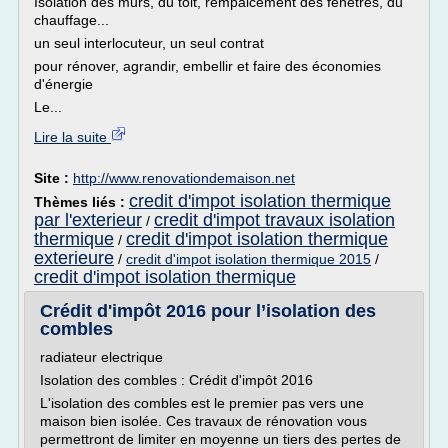
Isolation des murs, du toit, rempalcement des fenetres, du
chauffage...
un seul interlocuteur, un seul contrat
pour rénover, agrandir, embellir et faire des économies
d'énergie
Le...
Lire la suite
Site :
http://www.renovationdemaison.net
credit d'impot isolation thermique
Thèmes liés :
par l'exterieur
credit d'impot travaux isolation
/
thermique
credit d'impot isolation thermique
/
exterieure
/
credit d'impot isolation thermique 2015
/
credit d'impot isolation thermique
Crédit d'impôt 2016 pour l’isolation des
combles
radiateur electrique
Isolation des combles : Crédit d'impôt 2016
L'isolation des combles est le premier pas vers une
maison bien isolée. Ces travaux de rénovation vous
permettront de limiter en moyenne un tiers des pertes de