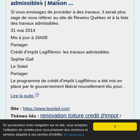
admissibles | Maison ...
Si vous envisagez de procéder à des travaux, il serait plus
sage de vous référer au site de Revenu Québec et à la liste
des travaux admissibles.
31 mai 2014
Mis à jour à 16h08
Partager
Crédit d'impôt LogiRénov: les travaux admissibles
Sophie Gall
Le Soleil
Partager
Le programme de crédit d'impôt LogiRénov a été mis en
place par le gouvernement libéral nouvellement élu pour...
Lire la suite
Site :
https://www.lesoleil.com
renovation toiture credit d'impot
Thèmes liés :
/
renovation de toiture credit d impot
/
refection
En poursuivant votre navigation sur ce site, vous acceptez
X
toiture et credit d'impot
/
credit impot travaux maison 2015
/
l'utilisation de cookies pour vous proposer des contenus et
credit impot travaux maison 2014
services adaptés à vos centres d'intérêts.
En savoir plus