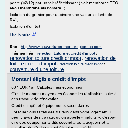
pente (<2/12) par un toit réfléchissant ( voir membrane TPO
et/ou membrane élastomère );
Isolation du grenier pour atteindre une valeur isolante de
R41;
Isolation d'un toit...
Lire la suite
Site :
http://www.couvertures-monteregiennes.com
Thèmes liés :
refection toiture et credit d'impot
/
renovation toiture credit d'impot
renovation de
/
toiture credit d impot
/
/
refection toiture credit impot
couverture d une toiture
Montant éligible crédit d'impôt
637 EUR / an Calculez mes économies
C'est le montant moyen des économies réalisables suite à
des travaux de rénovation.
Crédit d'impôt et équipements secondaires
Lorsque vous faites des travaux dans votre logement, il
peut y avoir des travaux qu'on appelle « induits », c'est-à-
dire des équipements dits secondaires à acquérir et à
installer etc. Certains sont éligibles au crédit...