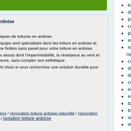
t
d
p
ardoise
c
p
stiques de toitures en ardoise
e
équipe sont spécialisés dans les toiture en ardoise et
r
e finition sans pareil pour votre toiture en ardoise.
na
 atouts dont l'imperméabilité, la résistance au vent et
emeure, sans compter son esthétique.
c
llent choix si vous recherchez une solution durable pour
d
d
c
e
e
t
t
prix
/
renovation toiture ardoise naturelle
/
renovation
a
isolation toiture ardoise
/
r