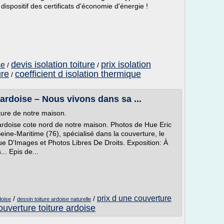
 dispositif des certificats d'économie d'énergie !
devis isolation toiture
prix isolation
se
/
/
ure
coefficient d isolation thermique
/
ardoise – Nous vivons dans sa ...
ture de notre maison.
ardoise cote nord de notre maison. Photos de Hue Eric
eine-Maritime (76), spécialisé dans la couverture, le
que D'Images et Photos Libres De Droits. Exposition: À
. Epis de...
prix d une couverture
/
/
doise
dessin toiture ardoise naturelle
ouverture toiture ardoise