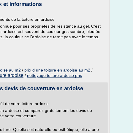
x et informations
ients de la toiture en ardoise
 connue pour ses propriétés de résistance au gel. C'est
 en ardoise est souvent de couleur gris sombre, bleutée
lus, la couleur ne l'ardoise ne ternit pas avec le temps.
doise au m2
/
prix d une toiture en ardoise au m2
/
ture ardoise
/
nettoyage toiture ardoise prix
es devis de couverture en ardoise
oût de votre toiture ardoise
e en ardoise et comparez gratuitement les devis de
de votre couverture
iture. Qu'elle soit naturelle ou esthétique, elle a une