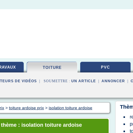
RAVAUX
PVC
TOITURE
TEURS DE VIDÉOS
| SOUMETTRE :
UN ARTICLE
|
ANNONCER
|
Thèm
rix
>
toiture ardoise prix
>
isolation toiture ardoise
r
p
 thème : isolation toiture ardoise
t