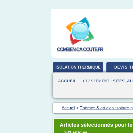
COMBIEN-CA-COUTE.FR
ISOLATION THERMIQUE
DEVIS T
ACCUEIL
| CLASSEMENT :
SITES
,
AU
Accueil
>
Thèmes & articles : toiture p
Articles sélectionnés pour le
209 articles
→