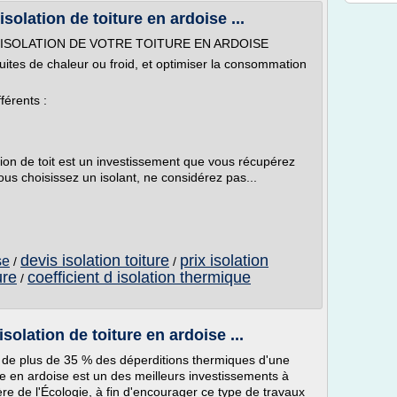
olation de toiture en ardoise ...
'ISOLATION DE VOTRE TOITURE EN ARDOISE
es fuites de chaleur ou froid, et optimiser la consommation
fférents :
tion de toit est un investissement que vous récupérez
us choisissez un isolant, ne considérez pas...
devis isolation toiture
prix isolation
se
/
/
ure
coefficient d isolation thermique
/
lation de toiture en ardoise ...
e de plus de 35 % des déperditions thermiques d'une
ure en ardoise est un des meilleurs investissements à
ère de l'Écologie, à fin d'encourager ce type de travaux