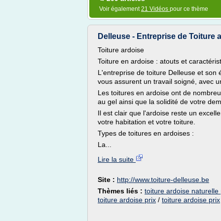
Voir également
21 Vidéos
pour ce thème
Delleuse - Entreprise de Toiture 
Toiture ardoise
Toiture en ardoise : atouts et caractéri
L'entreprise de toiture Delleuse et son 
vous assurent un travail soigné, avec un
Les toitures en ardoise ont de nombreux
au gel ainsi que la solidité de votre d
Il est clair que l'ardoise reste un exce
votre habitation et votre toiture.
Types de toitures en ardoises :
La...
Lire la suite
Site :
http://www.toiture-delleuse.be
Thèmes liés :
toiture ardoise naturelle 
toiture ardoise prix
/
toiture ardoise prix