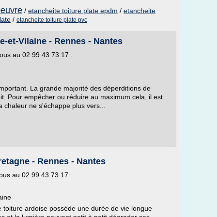
oeuvre
/
etancheite toiture plate epdm
/
etancheite
late
/
etancheite toiture plate pvc
lle-et-Vilaine - Rennes - Nantes
ous au 02 99 43 73 17 .
s important. La grande majorité des déperditions de
toit. Pour empêcher ou réduire au maximum cela, il est
 la chaleur ne s'échappe plus vers...
retagne - Rennes - Nantes
ous au 02 99 43 73 17 .
aine
e toiture ardoise possède une durée de vie longue