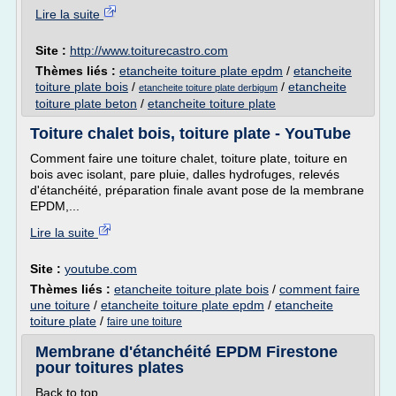
Lire la suite
Site :
http://www.toiturecastro.com
Thèmes liés :
etancheite toiture plate epdm
/
etancheite
toiture plate bois
/
/
etancheite
etancheite toiture plate derbigum
toiture plate beton
/
etancheite toiture plate
Toiture chalet bois, toiture plate - YouTube
Comment faire une toiture chalet, toiture plate, toiture en
bois avec isolant, pare pluie, dalles hydrofuges, relevés
d'étanchéité, préparation finale avant pose de la membrane
EPDM,...
Lire la suite
Site :
youtube.com
Thèmes liés :
etancheite toiture plate bois
/
comment faire
une toiture
/
etancheite toiture plate epdm
/
etancheite
toiture plate
/
faire une toiture
Membrane d'étanchéité EPDM Firestone
pour toitures plates
Back to top