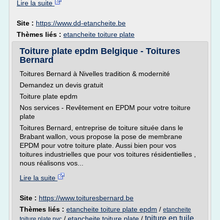
Lire la suite
Site :
https://www.dd-etancheite.be
Thèmes liés :
etancheite toiture plate
Toiture plate epdm Belgique - Toitures
Bernard
Toitures Bernard à Nivelles tradition & modernité
Demandez un devis gratuit
Toiture plate epdm
Nos services - Revêtement en EPDM pour votre toiture
plate
Toitures Bernard, entreprise de toiture située dans le
Brabant wallon, vous propose la pose de membrane
EPDM pour votre toiture plate. Aussi bien pour vos
toitures industrielles que pour vos toitures résidentielles ,
nous réalisons vos...
Lire la suite
Site :
https://www.toituresbernard.be
Thèmes liés :
etancheite toiture plate epdm
/
etancheite
toiture en tuile
/
etancheite toiture plate
/
toiture plate pvc