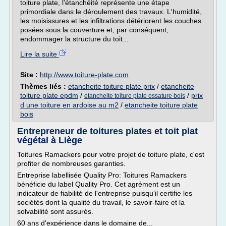
toiture plate, l'étanchéité représente une étape
primordiale dans le déroulement des travaux. L'humidité,
les moisissures et les infiltrations détériorent les couches
posées sous la couverture et, par conséquent,
endommager la structure du toit...
Lire la suite
Site :
http://www.toiture-plate.com
Thèmes liés :
etancheite toiture plate prix
/
etancheite
toiture plate epdm
/
/
prix
etancheite toiture plate ossature bois
d une toiture en ardoise au m2
/
etancheite toiture plate
bois
Entrepreneur de toitures plates et toit plat
végétal à Liège
Toitures Ramackers pour votre projet de toiture plate, c'est
profiter de nombreuses garanties.
Entreprise labellisée Quality Pro: Toitures Ramackers
bénéficie du label Quality Pro. Cet agrément est un
indicateur de fiabilité de l'entreprise puisqu'il certifie les
sociétés dont la qualité du travail, le savoir-faire et la
solvabilité sont assurés.
60 ans d'expérience dans le domaine de...