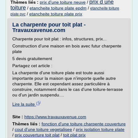
prix d une
Thèmes liés :
prix d'une toiture neuve
/
toiture
/
etancheite toiture plate epdm
/
etancheite toiture
/
etancheite toiture plate prix
plate pvc
La charpente pour toit plat -
Travauxavenue.com
Charpente pour toit plat : infos, structures, prix...
Construction d'une maison en bois avec futur charpente
plate
5 devis gratuitement
Partagez cet article :
La charpente d'une toiture plate est toute aussi
importante pour la maison que n'importe quelle autre
charpente. Elle est cependant assez particulière à
construire, notamment dans le cas d'une toiture-terrasse
ou d'un jardin suspendu....
Lire la suite
Site :
https://www.travauxavenue.com
Thèmes liés :
fonction d'une toiture charpente couverture
/
cout d'une toiture vegetalisee
/
prix isolation toiture plate
/
prix couverture toit plat
/
toit plat prix