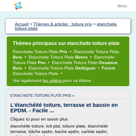
Menu
Accueil
>
Thèmes & articles : toiture prix
>
etancheite
toiture plate
Thèmes principaux sur etancheite toiture plate
Etancheite Toiture Plate
Prix
•
Etancheite Toiture Plate
Bois
•
Etancheite Toiture Plate
Beton
•
Etancheite
Toiture Plate
Pvc
•
Etancheite Toiture Plate
Ossature
Bois
•
Etancheite Toiture Plate
Derbigum
•
Forum
Etancheite Toiture Plate
•
Voir également
les vidéos
pour ce thème
ETANCHEITE TOITURE PLATE PRIX »
L'étanchéité toiture, terrasse et bassin en
EPDM. - Facile ...
Cliquez ici pour en savoir plus
étanchéité toiture, toit plat, toiture plate, étanchéité
terrasse, bâche epdm, bache epdm, carlisle epdm,