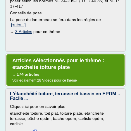
poser selon les normes NF 34-205-1 ( DTU 40.35) et NF P
37-417
Conseils de pose
La pose du lanterneau se fera dans les règles de...
[suite...]
→
3 Articles
pour ce thème
Articles sélectionnés pour le thème :
etancheite toiture plate
174 articles
→
Voir également
28 Vidéos
pour ce thème
L'étanchéité toiture, terrasse et bassin en EPDM. -
Facile ...
Cliquez ici pour en savoir plus
étanchéité toiture, toit plat, toiture plate, étanchéité
terrasse, bâche epdm, bache epdm, carlisle epdm,
carlisle...