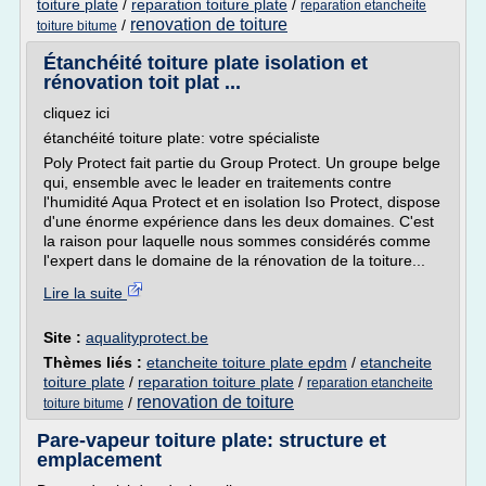
toiture plate
/
reparation toiture plate
/
reparation etancheite
renovation de toiture
/
toiture bitume
Étanchéité toiture plate isolation et
rénovation toit plat ...
cliquez ici
étanchéité toiture plate: votre spécialiste
Poly Protect fait partie du Group Protect. Un groupe belge
qui, ensemble avec le leader en traitements contre
l'humidité Aqua Protect et en isolation Iso Protect, dispose
d'une énorme expérience dans les deux domaines. C'est
la raison pour laquelle nous sommes considérés comme
l'expert dans le domaine de la rénovation de la toiture...
Lire la suite
Site :
aqualityprotect.be
Thèmes liés :
etancheite toiture plate epdm
/
etancheite
toiture plate
/
reparation toiture plate
/
reparation etancheite
renovation de toiture
/
toiture bitume
Pare-vapeur toiture plate: structure et
emplacement