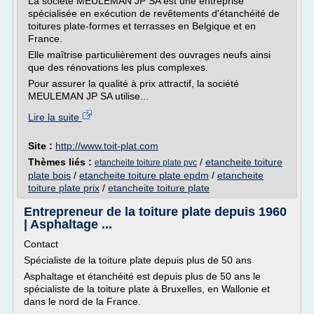
La société MEULEMAN JP SA est une entreprise
spécialisée en exécution de revêtements d'étanchéité de
toitures plate-formes et terrasses en Belgique et en
France.
Elle maîtrise particulièrement des ouvrages neufs ainsi
que des rénovations les plus complexes.
Pour assurer la qualité à prix attractif, la société
MEULEMAN JP SA utilise...
Lire la suite
Site :
http://www.toit-plat.com
Thèmes liés :
/
etancheite toiture
etancheite toiture plate pvc
plate bois
/
etancheite toiture plate epdm
/
etancheite
toiture plate prix
/
etancheite toiture plate
Entrepreneur de la toiture plate depuis 1960
| Asphaltage ...
Contact
Spécialiste de la toiture plate depuis plus de 50 ans
Asphaltage et étanchéité est depuis plus de 50 ans le
spécialiste de la toiture plate à Bruxelles, en Wallonie et
dans le nord de la France.