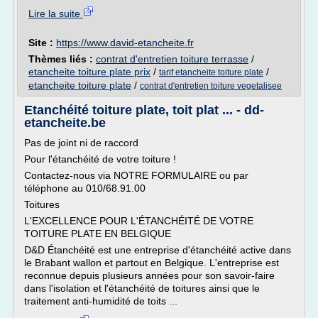
Lire la suite
Site :
https://www.david-etancheite.fr
Thèmes liés :
contrat d'entretien toiture terrasse
/
etancheite toiture plate prix
/
/
tarif etancheite toiture plate
etancheite toiture plate
/
contrat d'entretien toiture vegetalisee
Etanchéité toiture plate, toit plat ... - dd-
etancheite.be
Pas de joint ni de raccord
Pour l'étanchéité de votre toiture !
Contactez-nous via NOTRE FORMULAIRE ou par
téléphone au 010/68.91.00
Toitures
L'EXCELLENCE POUR L'ÉTANCHÉITÉ DE VOTRE
TOITURE PLATE EN BELGIQUE
D&D Étanchéité est une entreprise d'étanchéité active dans
le Brabant wallon et partout en Belgique. L'entreprise est
reconnue depuis plusieurs années pour son savoir-faire
dans l'isolation et l'étanchéité de toitures ainsi que le
traitement anti-humidité de toits ...