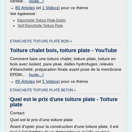
carlisle...
[suite...]
→
80 Articles
(et
1 Vidéos
) pour ce thème
Voir également
:
Etancheite Toiture Plate Epdm
Tarif Etancheite Toiture Plate
ETANCHEITE TOITURE PLATE BOIS »
Toiture chalet bois, toiture plate - YouTube
Comment faire une toiture chalet, toiture plate, toiture en
bois avec isolant, pare pluie, dalles hydrofuges, relevés
d'étanchéité, préparation finale avant pose de la membrane
EPDM,...
[suite...]
→
89 Articles
(et
5 Vidéos
) pour ce thème
ETANCHEITE TOITURE PLATE BETON »
Quel est le prix d'une toiture plate - Toiture
plate
Contact
Quel est le prix d'une toiture plate
Avant d'opter pour la construction d'une toiture plate, il est
tout à fait légitime de se demander ce qu'elle va nous