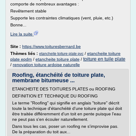
comporte de nombreux avantages :
Revêtement stable
Supporte les contraintes climatiques (vent, pluie, etc.)
Bonne...
Lire la suite
Site :
https://www.toituresbernard.be
Thèmes liés :
/
etancheite toiture
etancheite toiture plate pvc
toiture en tuile plate
plate epdm
/
etancheite toiture plate
/
/
renovation toiture ardoise naturelle
Roofing, étanchéité de toiture plate,
membrane bitumeuse ...
ETANCHEITE DES TOITURES PLATES ou ROOFING
DEFINITION ET TECHNIQUE DU ROOFING
Le terme "Roofing" qui signifie en anglais "toiture" décrit
toute la technique d'étanchéité d'une toiture plate qui doit
être traitée différemment d'un toit en pente puisque l'eau
ne peut pas s'en écouler naturellement.
Dans tous les cas, poser un roofing ne s'improvise pas.
De la préparation du toit aux...