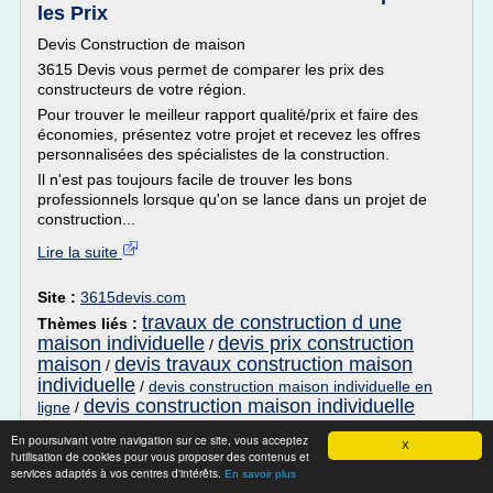
les Prix
Devis Construction de maison
3615 Devis vous permet de comparer les prix des
constructeurs de votre région.
Pour trouver le meilleur rapport qualité/prix et faire des
économies, présentez votre projet et recevez les offres
personnalisées des spécialistes de la construction.
Il n'est pas toujours facile de trouver les bons
professionnels lorsque qu'on se lance dans un projet de
construction...
Lire la suite
Site :
3615devis.com
travaux de construction d une
Thèmes liés :
maison individuelle
devis prix construction
/
maison
devis travaux construction maison
/
individuelle
/
devis construction maison individuelle en
devis construction maison individuelle
ligne
/
En poursuivant votre navigation sur ce site, vous acceptez
Construction de maison sur mesure,
X
l'utilisation de cookies pour vous proposer des contenus et
travaux de maçonnerie ...
services adaptés à vos centres d'intérêts.
En savoir plus