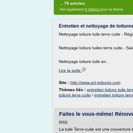
79 articles
→
Voir également
9 Vidéos
pour ce thème
Entretien et nettoyage de toitures
Nettoyage toiture tuile terre cuite - Ré
Nettoyage toiture tuiles terre cuite - Sa
Nettoyage toiture tuile en...
Lire la suite
Site :
http://www.art-toitures.com
Thèmes liés :
entretien toiture tuile ter
toiture terre cuite
/
entretien toiture terr
Faites le vous-même! Rénover d
RSS
La tuile Terre-cuite est une couverture t