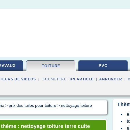
RAVAUX
PVC
TOITURE
TEURS DE VIDÉOS
| SOUMETTRE :
UN ARTICLE
|
ANNONCER
|
Thèm
rix
>
prix des tuiles pour toiture
>
nettoyage toiture
e
t
 thème : nettoyage toiture terre cuite
e