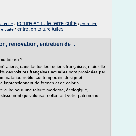
toiture en tuile terre cuite
re cuite
/
/
entretien
entretien toiture tuiles
re cuite
/
on, rénovation, entretien de ...
 sa toiture ?
énérations, dans toutes les régions françaises, mais elle
74% des toitures françaises actuelles sont protégées par
t un matériau noble, contemporain, design et
e impressionnant de formes et de coloris.
re cuite pour une toiture moderne, écologique,
stissement qui valorise réellement votre patrimoine.