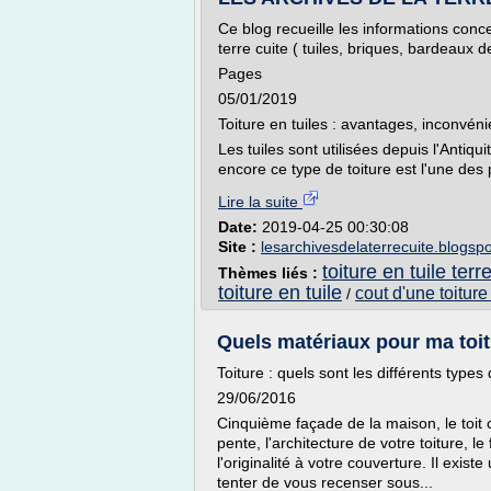
Ce blog recueille les informations conc
terre cuite ( tuiles, briques, bardeaux 
Pages
05/01/2019
Toiture en tuiles : avantages, inconvéni
Les tuiles sont utilisées depuis l'Antiqui
encore ce type de toiture est l'une des 
Lire la suite
Date:
2019-04-25 00:30:08
Site :
lesarchivesdelaterrecuite.blogsp
toiture en tuile terr
Thèmes liés :
toiture en tuile
cout d'une toiture
/
Quels matériaux pour ma toitu
Toiture : quels sont les différents type
29/06/2016
Cinquième façade de la maison, le toit c
pente, l'architecture de votre toiture, le
l'originalité à votre couverture. Il exi
tenter de vous recenser sous...