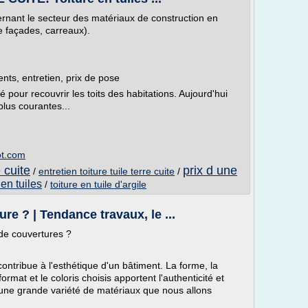
ernant le secteur des matériaux de construction en
de façades, carreaux).
ents, entretien, prix de pose
té pour recouvrir les toits des habitations. Aujourd'hui
plus courantes...
ot.com
e cuite
prix d une
/
entretien toiture tuile terre cuite
/
 en tuiles
/
toiture en tuile d'argile
re ? | Tendance travaux, le ...
s de couvertures ?
ontribue à l'esthétique d'un bâtiment. La forme, la
 format et le coloris choisis apportent l'authenticité et
ste une grande variété de matériaux que nous allons