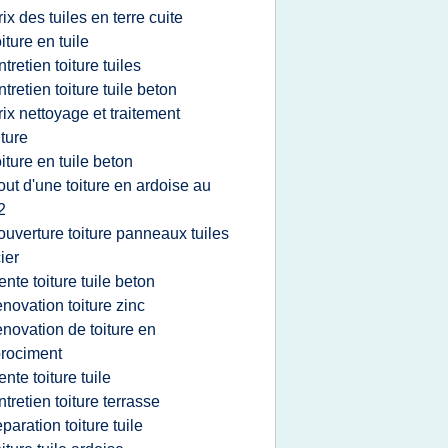
rix des tuiles en terre cuite
oiture en tuile
ntretien toiture tuiles
ntretien toiture tuile beton
rix nettoyage et traitement
iture
oiture en tuile beton
out d'une toiture en ardoise au
2
ouverture toiture panneaux tuiles
ier
ente toiture tuile beton
enovation toiture zinc
enovation de toiture en
brociment
ente toiture tuile
ntretien toiture terrasse
eparation toiture tuile