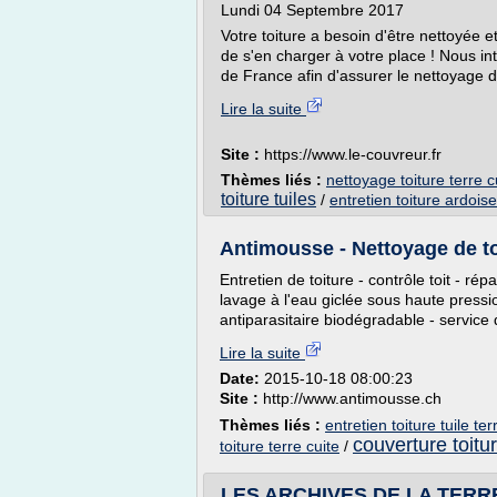
Lundi 04 Septembre 2017
Votre toiture a besoin d'être nettoyée 
de s'en charger à votre place ! Nous in
de France afin d'assurer le nettoyage d
Lire la suite
Site :
https://www.le-couvreur.fr
Thèmes liés :
nettoyage toiture terre c
toiture tuiles
/
entretien toiture ardoise
Antimousse - Nettoyage de toit
Entretien de toiture - contrôle toit - rép
lavage à l'eau giclée sous haute press
antiparasitaire biodégradable - service 
Lire la suite
Date:
2015-10-18 08:00:23
Site :
http://www.antimousse.ch
Thèmes liés :
entretien toiture tuile ter
couverture toitur
toiture terre cuite
/
LES ARCHIVES DE LA TERRE CU