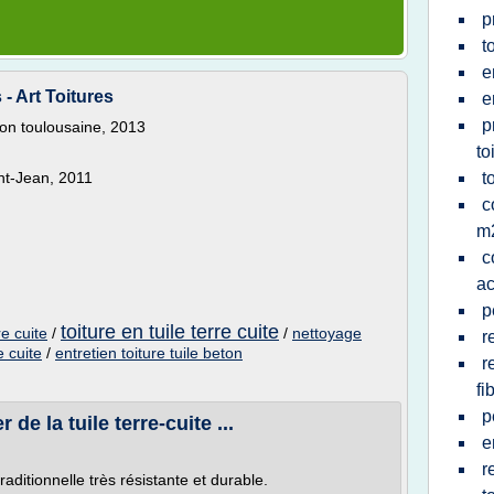
p
t
e
 - Art Toitures
e
p
gion toulousaine, 2013
to
int-Jean, 2011
t
c
m
c
ac
p
toiture en tuile terre cuite
re cuite
/
/
nettoyage
r
e cuite
/
entretien toiture tuile beton
r
fi
p
e la tuile terre-cuite ...
e
r
raditionnelle très résistante et durable.