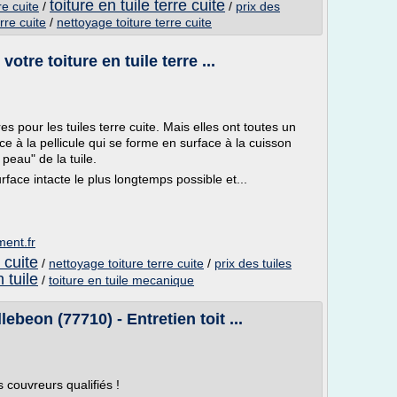
toiture en tuile terre cuite
re cuite
/
/
prix des
rre cuite
/
nettoyage toiture terre cuite
otre toiture en tuile terre ...
es pour les tuiles terre cuite. Mais elles ont toutes un
e à la pellicule qui se forme en surface à la cuisson
 peau" de la tuile.
rface intacte le plus longtemps possible et...
ent.fr
e cuite
/
nettoyage toiture terre cuite
/
prix des tuiles
 tuile
/
toiture en tuile mecanique
on (77710) - Entretien toit ...
s couvreurs qualifiés !