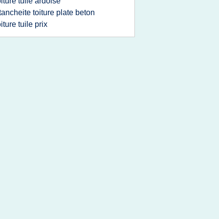
oiture tuile ardoise
tancheite toiture plate beton
oiture tuile prix