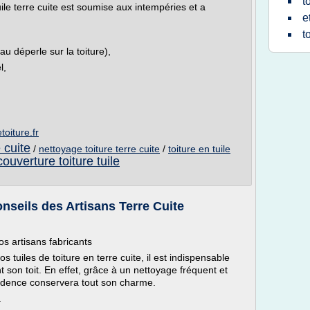
t
le terre cuite est soumise aux intempéries et a
e
t
au déperle sur la toiture),
l,
toiture.fr
e cuite
/
nettoyage toiture terre cuite
/
toiture en tuile
couverture toiture tuile
onseils des Artisans Terre Cuite
os artisans fabricants
 tuiles de toiture en terre cuite, il est indispensable
t son toit. En effet, grâce à un nettoyage fréquent et
résidence conservera tout son charme.
.