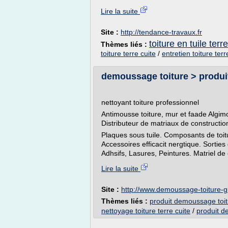
Lire la suite
Site :
http://tendance-travaux.fr
toiture en tuile terr
Thèmes liés :
toiture terre cuite
/
entretien toiture terr
demoussage toiture > produit
nettoyant toiture professionnel
Antimousse toiture, mur et faade Alg
Distributeur de matriaux de construction
Plaques sous tuile. Composants de toitur
Accessoires efficacit nergtique. Sortie
Adhsifs, Lasures, Peintures. Matriel de c
Lire la suite
Site :
http://www.demoussage-toiture-
Thèmes liés :
produit demoussage toit
nettoyage toiture terre cuite
/
produit d