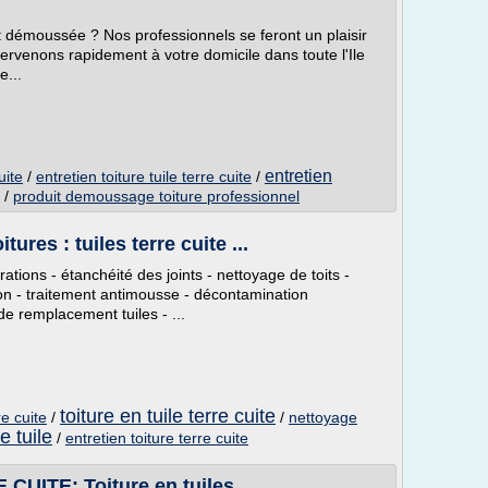
et démoussée ? Nos professionnels se feront un plaisir
tervenons rapidement à votre domicile dans toute l'Ile
e...
entretien
uite
/
entretien toiture tuile terre cuite
/
/
produit demoussage toiture professionnel
ures : tuiles terre cuite ...
arations - étanchéité des joints - nettoyage de toits -
ion - traitement antimousse - décontamination
de remplacement tuiles - ...
toiture en tuile terre cuite
re cuite
/
/
nettoyage
e tuile
/
entretien toiture terre cuite
ITE: Toiture en tuiles ...