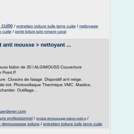
e cuite
/
entretien toiture tuile terre cuite
/
nettoyage
e cuite
/
pente toiture tuile romane canal
 anti mousse > nettoyant ...
imouss bidon de 30 l ALGIMOUSS Couverture
 Point.P.
e. Closoirs de fatage. Dispositif arrt neige.
s de toit. Photovoltaque Thermique VMC. Mastics,
hantier. Outillage...
guerdener.com
ure professionnel
/
/
produit demoussage toiture point p
e demoussage toiture
/
entretien toiture tuile terre cuite