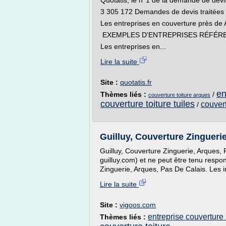
Quotatis, le n°1 de la demande de devis
3 305 172 Demandes de devis traitées 
Les entreprises en couverture près de
EXEMPLES D'ENTREPRISES RÉFÉR
Les entreprises en...
Lire la suite
Site :
quotatis.fr
en
Thèmes liés :
/
couverture toiture arques
couverture toiture tuiles
couvert
/
Guilluy, Couverture Zingueri
Guilluy, Couverture Zinguerie, Arques, 
guilluy.com) et ne peut être tenu respo
Zinguerie, Arques, Pas De Calais. Les 
Lire la suite
Site :
vigoos.com
entreprise couverture 
Thèmes liés :