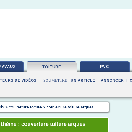
RAVAUX
PVC
TOITURE
TEURS DE VIDÉOS
| SOUMETTRE :
UN ARTICLE
|
ANNONCER
|
rix
>
couverture toiture
>
couverture toiture arques
e thème : couverture toiture arques