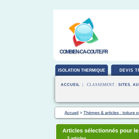
COMBIEN-CA-COUTE.FR
ISOLATION THERMIQUE
DEVIS T
ACCUEIL
| CLASSEMENT :
SITES
,
AU
Accueil
>
Thèmes & articles : toiture p
Articles sélectionnés pour l
3 articles
→