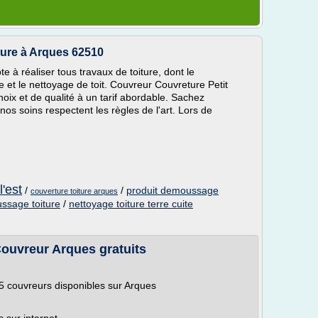
ture à Arques 62510
e à réaliser tous travaux de toiture, dont le
e et le nettoyage de toit. Couvreur Couvreture Petit
hoix et de qualité à un tarif abordable. Sachez
os soins respectent les règles de l'art. Lors de
l'est
/
/
produit demoussage
couverture toiture arques
ssage toiture
/
nettoyage toiture terre cuite
Couvreur Arques gratuits
 couvreurs disponibles sur Arques