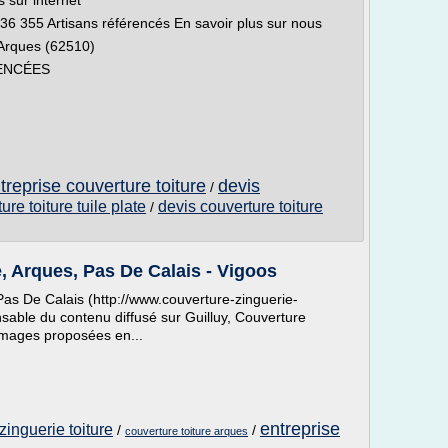
 sur internet
36 355 Artisans référencés En savoir plus sur nous
 Arques (62510)
ENCÉES
treprise couverture toiture
devis
/
ure toiture tuile plate
devis couverture toiture
/
e, Arques, Pas De Calais - Vigoos
Pas De Calais (http://www.couverture-zinguerie-
nsable du contenu diffusé sur Guilluy, Couverture
images proposées en...
entreprise
zinguerie toiture
/
/
couverture toiture arques