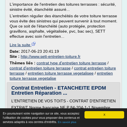
L'importance de l'entretien des toitures terrasses : sécurité,
sinistre évité, étanchéité assuré...
L'entretien régulier des étanchéités de votre toiture terrasse
vous évite des sinistres qui peuvent survenir à tout moment.
Que ce soit de l'étanchéité (auto protégée, protection
gravillons, asphalte, végétalisée, pvc, bac sec), SETT
effectue avec soin l'entretien...
Lire la suite
Date:
2017-06-23 20:41:19
Site :
http://www.sett-entretien-toiture.fr
Thèmes liés :
contrat type d'entretien toiture terrasse
/
contrat d'entretien toiture terrasse
/
contrat entretien toiture
terrasse
/
entretien toiture terrasse vegetalisee
/
entretien
toiture terrasse vegetalise
Contrat Entretien - ETANCHEITE EPDM
Entretien Réparation ...
L'ENTRETIEN DE VOS TOITS - CONTRAT D'ENTRETIEN
EXTRAIT Norme française NF P 84-204-1-1 Novembre
2014. DTU 43.1
En poursuivant votre navigation sur ce site, vous acceptez
X
l'utilisation de cookies pour vous proposer des contenus et
Annexe A entretien et usage
services adaptés à vos centres d'intérêts.
En savoir plus
A1