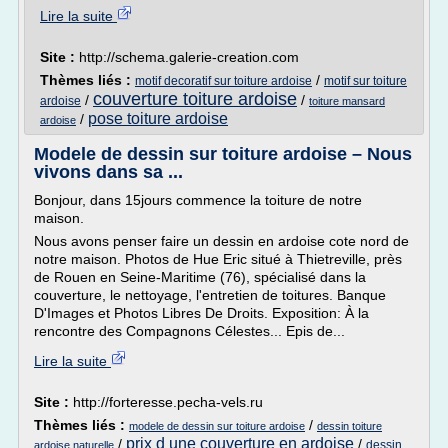
Lire la suite
Site :
http://schema.galerie-creation.com
Thèmes liés :
/
motif decoratif sur toiture ardoise
motif sur toiture
couverture toiture ardoise
/
/
ardoise
toiture mansard
pose toiture ardoise
/
ardoise
Modele de dessin sur toiture ardoise – Nous
vivons dans sa ...
Bonjour, dans 15jours commence la toiture de notre
maison.
Nous avons penser faire un dessin en ardoise cote nord de
notre maison. Photos de Hue Eric situé à Thietreville, près
de Rouen en Seine-Maritime (76), spécialisé dans la
couverture, le nettoyage, l'entretien de toitures. Banque
D'Images et Photos Libres De Droits. Exposition: À la
rencontre des Compagnons Célestes... Epis de...
Lire la suite
Site :
http://forteresse.pecha-vels.ru
Thèmes liés :
/
modele de dessin sur toiture ardoise
dessin toiture
prix d une couverture en ardoise
/
/
dessin
ardoise naturelle